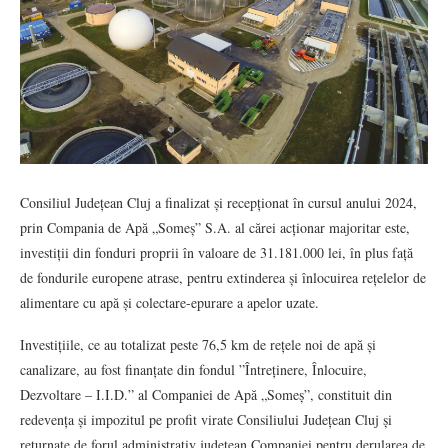
Consiliul Județean Cluj a finalizat și recepționat în cursul anului 2024,
prin Compania de Apă „Someș” S.A. al cărei acționar majoritar este,
investiții din fonduri proprii în valoare de 31.181.000 lei, în plus față
de fondurile europene atrase, pentru extinderea și înlocuirea rețelelor de
alimentare cu apă și colectare-epurare a apelor uzate.
Investițiile, ce au totalizat peste 76,5 km de rețele noi de apă și
canalizare, au fost finanțate din fondul ”Întreținere, Înlocuire,
Dezvoltare – I.I.D.” al Companiei de Apă „Someș”, constituit din
redevența și impozitul pe profit virate Consiliului Județean Cluj și
returnate de forul administrativ județean Companiei pentru derularea de