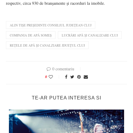
respectiv, circa 930 de branșamente și racorduri la imobile.
ALIN TIȘE PREȘEDINTE CONSILIUL JUDEȚEAN CLUJ
COMPANIA DE APĂ SOMEȘ
LUCRĂRI APĂ ȘI CANALIZARE CLUJ
REȚELE DE APĂ ȘI CANALZIARE JDUEȚUL CLUJ
0 comentariu
0
TE-AR PUTEA INTERESA SI