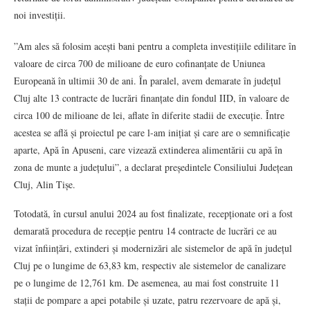
noi investiții.
”Am ales să folosim acești bani pentru a completa investițiile edilitare în
valoare de circa 700 de milioane de euro cofinanțate de Uniunea
Europeană în ultimii 30 de ani. În paralel, avem demarate în județul
Cluj alte 13 contracte de lucrări finanțate din fondul IID, în valoare de
circa 100 de milioane de lei, aflate în diferite stadii de execuție. Între
acestea se află și proiectul pe care l-am inițiat și care are o semnificație
aparte, Apă în Apuseni, care vizează extinderea alimentării cu apă în
zona de munte a județului”, a declarat președintele Consiliului Județean
Cluj, Alin Tișe.
Totodată, în cursul anului 2024 au fost finalizate, recepționate ori a fost
demarată procedura de recepție pentru 14 contracte de lucrări ce au
vizat înființări, extinderi și modernizări ale sistemelor de apă în județul
Cluj pe o lungime de 63,83 km, respectiv ale sistemelor de canalizare
pe o lungime de 12,761 km. De asemenea, au mai fost construite 11
stații de pompare a apei potabile și uzate, patru rezervoare de apă și,