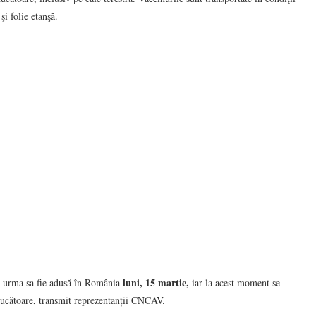
i folie etanşă.
luni, 15 martie,
r urma sa fie adusă în România
iar la acest moment se
oducătoare, transmit reprezentanții CNCAV.