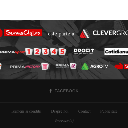
este parte a
FACEBOOK
Termeni si conditii
Despre noi
Contact
Publicitate
@servuscluj