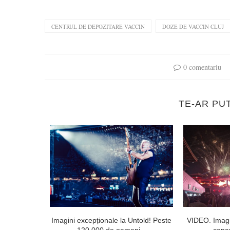
CENTRUL DE DEPOZITARE VACCIN
DOZE DE VACCIN CLUJ
0 comentariu
TE-AR PU
l doilea la
Imagini excepționale la Untold! Peste
VIDEO. Imagi