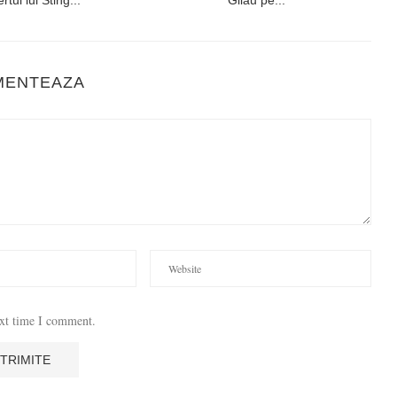
rtul lui Sting...
Gilău pe...
MENTEAZA
ext time I comment.