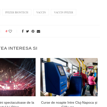
PFIZER BIONTECH
VACCIN
VACCIN PFIZER
0
TEA INTERESA SI
ni spectaculoase de la
Curse de noapte între Cluj-Napoca și
V