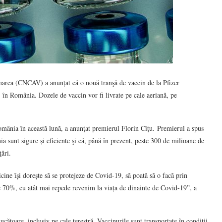
narea (CNCAV) a anunțat că o nouă tranşă de vaccin de la Pfizer
 în România. Dozele de vaccin vor fi livrate pe cale aeriană, pe
mânia în această lună, a anunţat premierul Florin Cîţu. Premierul a spus
 sunt sigure și eficiente şi că, până în prezent, peste 300 de milioane de
ări.
icine își dorește să se protejeze de Covid-19, să poată să o facă prin
 70%, cu atât mai repede revenim la viața de dinainte de Covid-19”, a
ucătoare, inclusiv pe cale terestră. Vaccinurile sunt transportate în condiţii