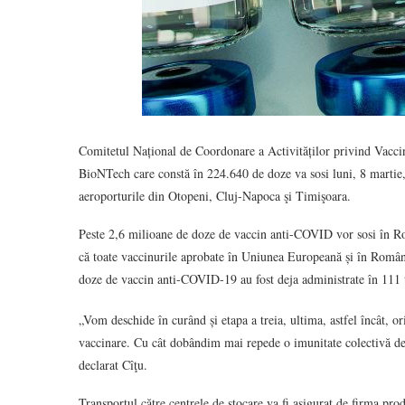
Comitetul Național de Coordonare a Activităților privind Vacci
BioNTech care constă în 224.640 de doze va sosi luni, 8 martie,
aeroporturile din Otopeni, Cluj-Napoca şi Timişoara.
Peste 2,6 milioane de doze de vaccin anti-COVID vor sosi în Ro
că toate vaccinurile aprobate în Uniunea Europeană și în România
doze de vaccin anti-COVID-19 au fost deja administrate în 111 ţ
„Vom deschide în curând și etapa a treia, ultima, astfel încât, or
vaccinare. Cu cât dobândim mai repede o imunitate colectivă de
declarat Cîţu.
Transportul către centrele de stocare va fi asigurat de firma prod