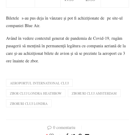
Biletele s-au pus deja în vânzare și pot fi achiziționate de pe site-ul
companiei Blue Air.
Având în vedere contextul generat de pandemia de Covid-19, rugăm
pasagerii să mențină în permanență legătura cu compania aeriană de la
care și-au achiziționat bilete de avion și să se prezinte la aeroport cu 3
ore înainte de zbor.
AEROPORTUL INTERNATIONAL CLUJ
ZBOR CLUJ LONDRA HEATHROW
ZBORURI CLUJ AMSTERDAM
ZBORURI CLUJ LONDRA
0 comentariu