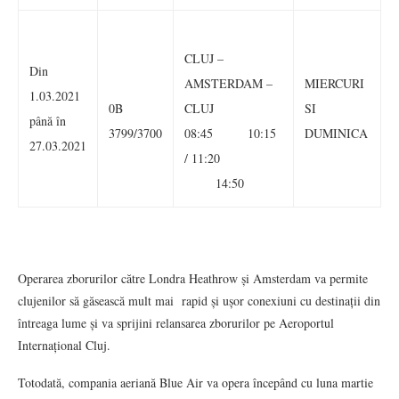
CLUJ –
Din
AMSTERDAM –
MIERCURI
1.03.2021
0B
CLUJ
SI
până în
3799/3700
08:45 10:15
DUMINICA
27.03.2021
/ 11:20
14:50
Operarea zborurilor către Londra Heathrow și Amsterdam va permite
clujenilor să găsească mult mai rapid și ușor conexiuni cu destinații din
întreaga lume și va sprijini relansarea zborurilor pe Aeroportul
Internațional Cluj.
Totodată, compania aeriană Blue Air va opera începând cu luna martie