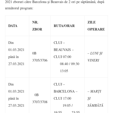
2021 zboruri către Barcelona și Beauvais de 2 ori pe săptămână, după
următorul program:
NR.
ZILE
DATA
RUTA/ORAR
ZBOR
OPERARE
Din
CLUJ –
01.03.2021
BEAUVAIS –
0B
–
LUNI ȘI
până în
CLUJ 07:00
3705/3706
VINERI
27.03.2021
08:40 / 09:30
13:05
Din
CLUJ –
01.03.2021
BARCELONA –
–
MARȚI
0B
până în
CLUJ 17:00
ȘI
3707/3708
27.03.2021
19:05 /
SÂMBĂTĂ
19:55 23:55