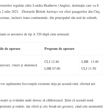
orurilor regulate către Londra Heathrow (Anglia), destinație care va fi
 2 iulie 2021. Zborurile British Airways vor oferi pasagerilor din Cluj,
onexiune, inclusiv trans-continentale, din principalul său nod de schimb,
riană cu aeronave de tip A 320 după cum urmează:
ile de operare
Program de operare
CLJ 12:40
LHR 13:40
iercuri, vineri și duminică
LHR 07:00
CLJ 11:50
r suplimenta frecvențele existente deja pe această rută, oferind noi
 noștri și evaluăm unde doresc să călătorească. Știm că această nouă
 prietenii și rudele, dar oferă și city break-uri grozave, când este momentul