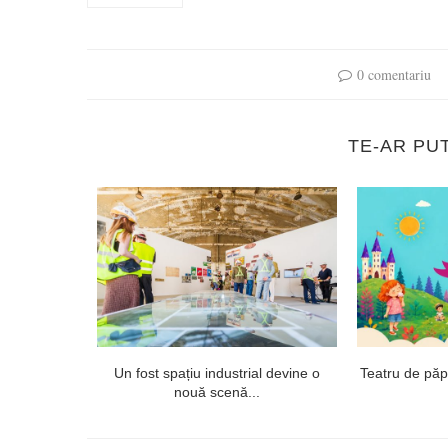
0 comentariu
TE-AR PU
 proiectul
Un fost spațiu industrial devine o
Teatru de păpuș
ept...
nouă scenă...