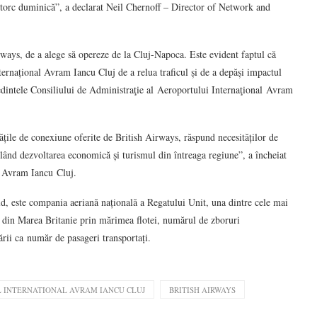
întorc duminică”, a declarat Neil Chernoff – Director of Network and
rways, de a alege să opereze de la Cluj-Napoca. Este evident faptul că
ternațional Avram Iancu Cluj de a relua traficul și de a depăși impactul
şedintele Consiliului de Administraţie al Aeroportului Internaţional Avram
țile de conexiune oferite de British Airways, răspund necesităților de
ulând dezvoltarea economică și turismul din întreaga regiune”, a încheiat
al Avram Iancu Cluj.
, este compania aeriană națională a Regatului Unit, una dintre cele mai
 din Marea Britanie prin mărimea flotei, numărul de zboruri
ării ca număr de pasageri transportați.
 INTERNATIONAL AVRAM IANCU CLUJ
BRITISH AIRWAYS