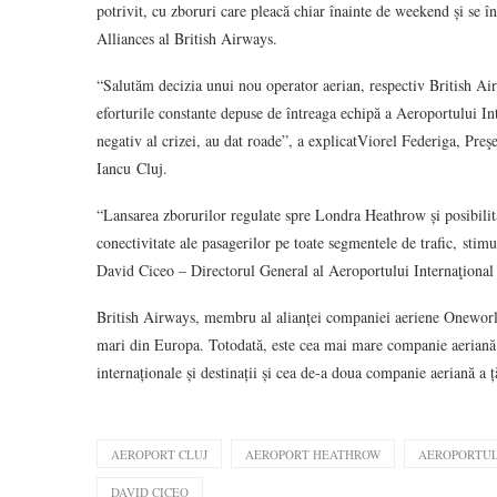
potrivit, cu zboruri care pleacă chiar înainte de weekend și se 
Alliances al British Airways.
“Salutăm decizia unui nou operator aerian, respectiv British Ai
eforturile constante depuse de întreaga echipă a Aeroportului In
negativ al crizei, au dat roade”, a explicatViorel Federiga, Pre
Iancu Cluj.
“Lansarea zborurilor regulate spre Londra Heathrow și posibilită
conectivitate ale pasagerilor pe toate segmentele de trafic, stim
David Ciceo – Directorul General al Aeroportului Internaţion
British Airways, membru al alianței companiei aeriene Oneworld
mari din Europa. Totodată, este cea mai mare companie aeriană
internaționale și destinații și cea de-a doua companie aeriană a ț
AEROPORT CLUJ
AEROPORT HEATHROW
AEROPORTUL
DAVID CICEO