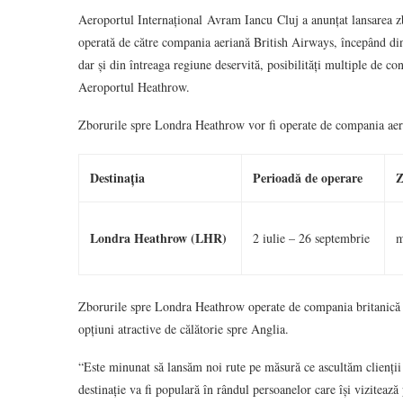
Aeroportul Internațional Avram Iancu Cluj a anunțat lansarea zb
operată de către compania aeriană British Airways, începând din
dar și din întreaga regiune deservită, posibilități multiple de c
Aeroportul Heathrow.
Zborurile spre Londra Heathrow vor fi operate de compania ae
Destinația
Perioadă de operare
Z
Londra Heathrow (LHR)
2 iulie – 26 septembrie
m
Zborurile spre Londra Heathrow operate de compania britanică vo
opțiuni atractive de călătorie spre Anglia.
“Este minunat să lansăm noi rute pe măsură ce ascultăm clienții
destinație va fi populară în rândul persoanelor care își vizitează