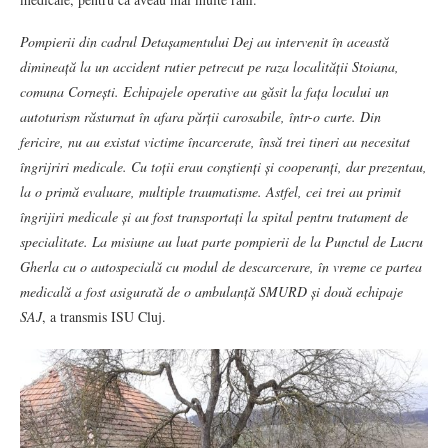
Pompierii din cadrul Detașamentului Dej au intervenit în această
dimineață la un accident rutier petrecut pe raza localității Stoiana,
comuna Cornești. Echipajele operative au găsit la fața locului un
autoturism răsturnat în afara părții carosabile, într-o curte. Din
fericire, nu au existat victime încarcerate, însă trei tineri au necesitat
îngrijriri medicale. Cu toții erau conștienți și cooperanți, dar prezentau,
la o primă evaluare, multiple traumatisme. Astfel, cei trei au primit
îngrijiri medicale și au fost transportați la spital pentru tratament de
specialitate. La misiune au luat parte pompierii de la Punctul de Lucru
Gherla cu o autospecială cu modul de descarcerare, în vreme ce partea
medicală a fost asigurată de o ambulanță SMURD și două echipaje
SAJ
, a transmis ISU Cluj.