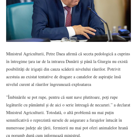
Ministrul Agriculturii, Petre Daea afirmă că seceta pedologică a cuprins
în întregime țara iar de la intrarea Dunării și până la Giurgiu nu există
posibilități de irigații din cauza scăderii nivelului râurilor. Potrivit
acestuia au existat tentative de dragare a canalelor de aspirație însă
nivelul curent al râurilor îngreunează exploatarea
”Îmbinările se pot rupe, pentru că sunt nave plutitoare, poți rupe
legăturile cu pământul și de aici o serie întreagă de necazuri.” a declarat
Ministrul Agriculturii. Totodată, o altă problemă nu mai puțin
semnificativă o reprezintă sursele de asigurare a furajelor întucât în
numeroase județe ale țării, fermierii nu mai pot oferi animalelor hrană
cu porumb după cum informează ministrul.