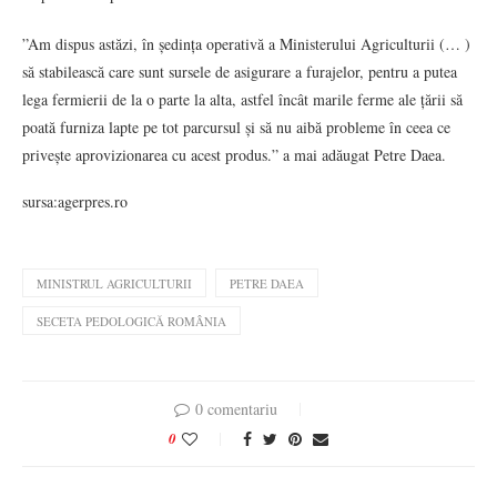
”Am dispus astăzi, în ședința operativă a Ministerului Agriculturii (… )
să stabilească care sunt sursele de asigurare a furajelor, pentru a putea
lega fermierii de la o parte la alta, astfel încât marile ferme ale țării să
poată furniza lapte pe tot parcursul și să nu aibă probleme în ceea ce
privește aprovizionarea cu acest produs.” a mai adăugat Petre Daea.
sursa:agerpres.ro
MINISTRUL AGRICULTURII
PETRE DAEA
SECETA PEDOLOGICĂ ROMÂNIA
0 comentariu
0