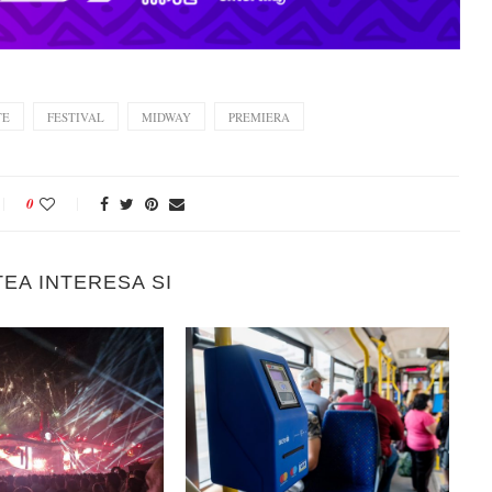
TE
FESTIVAL
MIDWAY
PREMIERA
0
TEA INTERESA SI