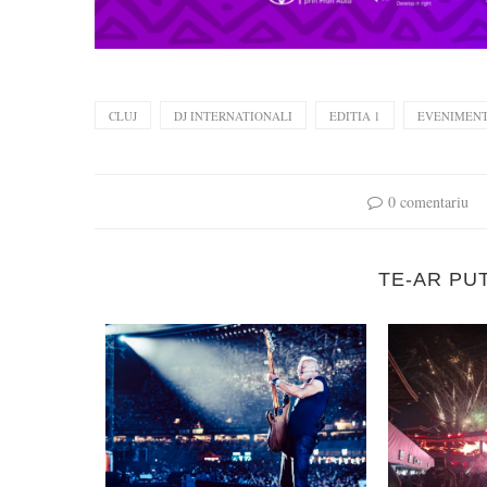
CLUJ
DJ INTERNATIONALI
EDITIA 1
EVENIMEN
0 comentariu
TE-AR PU