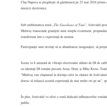
Cluj-Napoca se pregătește să găzduiască pe 25 mai 2024 prima edi
muzicii electronice.
Sub emblematica temă „
The Guardians of Time
”, festivalul pr
Midway transcende granițele unui simplu eveniment, propunându-
transformat într-o experiență de neuitat.
Participanții sunt invitați să se abandoneze imaginației, să prețu
Scena va fi animată de vibrații electrizante alături de DJ de ca
cu talentați DJ români precum Arias, Deny și Mike Kross. Toată
“Midway este răspunsul la dorința celor în căutare de festivaluri
doresc să trăiască această experiență de mai multe ori pe an”, s
În plus, festivalul va oferi o zonă dedicată influencerilor români
public.