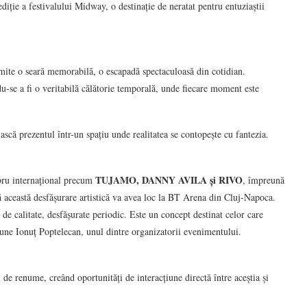
ție a festivalului Midway, o destinație de neratat pentru entuziaștii
omite o seară memorabilă, o escapadă spectaculoasă din cotidian.
se a fi o veritabilă călătorie temporală, unde fiecare moment este
iască prezentul într-un spațiu unde realitatea se contopește cu fantezia.
TUJAMO, DANNY AVILA și RIVO
libru internațional precum
, împreună
 această desfășurare artistică va avea loc la BT Arena din Cluj-Napoca.
 de calitate, desfășurate periodic. Este un concept destinat celor care
pune Ionuț Poptelecan, unul dintre organizatorii evenimentului.
 de renume, creând oportunități de interacțiune directă între aceștia și