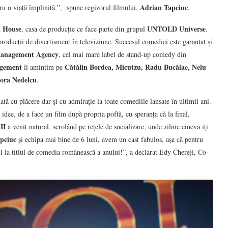
Adrian Tapciuc
tru o viață împlinită.”, spune regizorul filmului,
.
 House
UNTOLD Universe
, casa de producție ce face parte din grupul
.
roducții de divertisment în televiziune. Succesul comediei este garantat și
Management Agency
, cel mai mare label de stand-up comedy din
gement
Cătălin Bordea, Micutzu, Radu Bucălae, Nelu
îi amintim pe
dora Nedelcu
.
tă cu plăcere dar și cu admirație la toate comediile lansate în ultimii ani.
idee, de a face un film după propria poftă, cu speranța că la final,
II
a venit natural, scrolând pe rețele de socializare, unde zilnic cineva iți
pciuc
și echipa mai bine de 6 luni, avem un cast fabulos, așa că pentru
l la titlul de comedia românească a anului!”, a declarat Edy Chereji, Co-