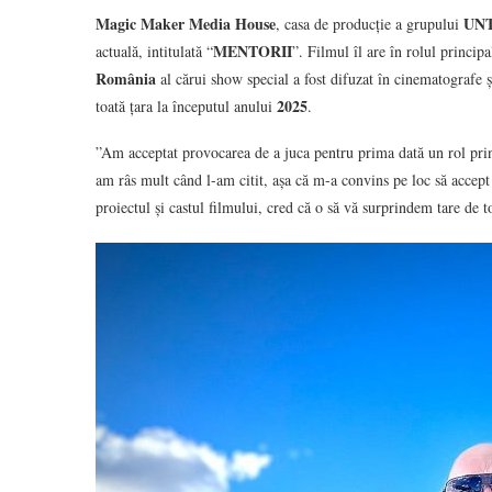
Magic Maker Media House
UNT
, casa de producție a grupului
MENTORII
actuală, intitulată “
”. Filmul îl are în rolul princi
România
al cărui show special a fost difuzat în cinematografe 
2025
toată țara la începutul anului
.
”Am acceptat provocarea de a juca pentru prima dată un rol prin
am râs mult când l-am citit, așa că m-a convins pe loc să accept
proiectul și castul filmului, cred că o să vă surprindem tare de t