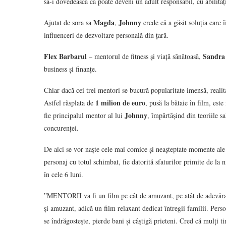
să-i dovedească că poate deveni un adult responsabil, cu abilită
Magda
Johnny
Ajutat de sora sa
,
crede că a găsit soluția care 
influenceri de dezvoltare personală din țară.
Flex Barbarul
Sandra 
– mentorul de fitness și viață sănătoasă,
business și finanțe.
Chiar dacă cei trei mentori se bucură popularitate imensă, realit
1 milion de euro
Astfel răsplata de
, pusă la bătaie în film, est
Johnny
fie principalul mentor al lui
, împărtășind din teoriile s
concurenței.
De aici se vor naște cele mai comice și neașteptate momente ale 
personaj cu totul schimbat, fie datorită sfaturilor primite de la ni
în cele 6 luni.
”MENTORII va fi un film pe cât de amuzant, pe atât de adevărat.
și amuzant, adică un film relaxant dedicat întregii familii. Perso
se îndrăgostește, pierde bani și câștigă prieteni. Cred că mulți ti