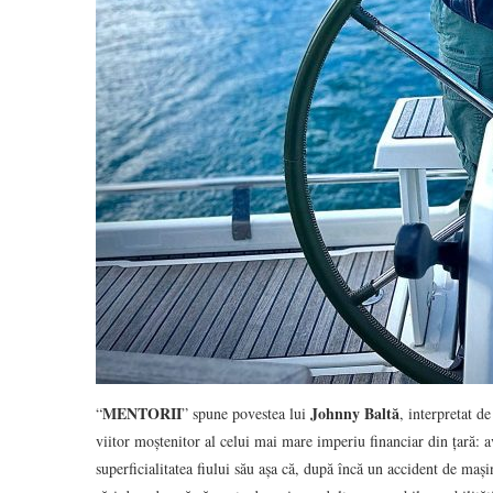
MENTORII
Johnny Baltă
“
” spune povestea lui
, interpretat d
viitor moștenitor al celui mai mare imperiu financiar din țară: a
superficialitatea fiului său așa că, după încă un accident de mașin