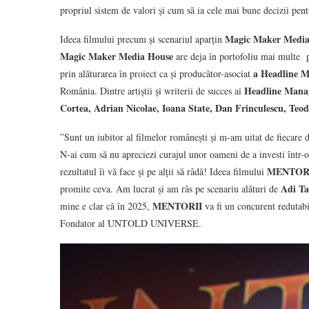
propriul sistem de valori și cum să ia cele mai bune decizii pen
Magic Maker Media
Ideea filmului precum și scenariul aparțin
Magic Maker Media House
are deja în portofoliu mai multe p
a Headline 
prin alăturarea în proiect ca și producător-asociat
Headline Mana
România. Dintre artiștii și writerii de succes ai
Cortea, Adrian Nicolae, Ioana State, Dan Frinculescu, Teo
”Sunt un iubitor al filmelor românești și m-am uitat de fiecare da
N-ai cum să nu apreciezi curajul unor oameni de a investi într-o 
MENTOR
rezultatul îi vă face și pe alții să râdă! Ideea filmului
Adi Ta
promite ceva. Am lucrat și am râs pe scenariu alături de
MENTORII
mine e clar că în 2025,
va fi un concurent redutabi
Fondator al UNTOLD UNIVERSE.