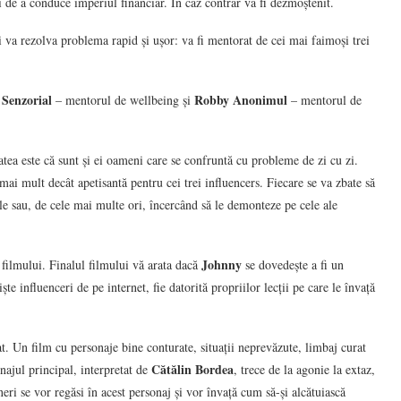
ți de a conduce imperiul financiar. În caz contrar va fi dezmoștenit.
îi va rezolva problema rapid și ușor: va fi mentorat de cei mai faimoși trei
Senzorial
Robby Anonimul
– mentorul de wellbeing și
– mentorul de
atea este că sunt și ei oameni care se confruntă cu probleme de zi cu zi.
e mai mult decât apetisantă pentru cei trei influencers. Fiecare se va zbate să
ale sau, de cele mai multe ori, încercând să le demonteze pe cele ale
Johnny
filmului. Finalul filmului vă arata dacă
se dovedește a fi un
ște influenceri de pe internet, fie datorită propriilor lecții pe care le învață
 Un film cu personaje bine conturate, situații neprevăzute, limbaj curat
Cătălin Bordea
najul principal, interpretat de
, trece de la agonie la extaz,
neri se vor regăsi în acest personaj și vor învață cum să-și alcătuiască