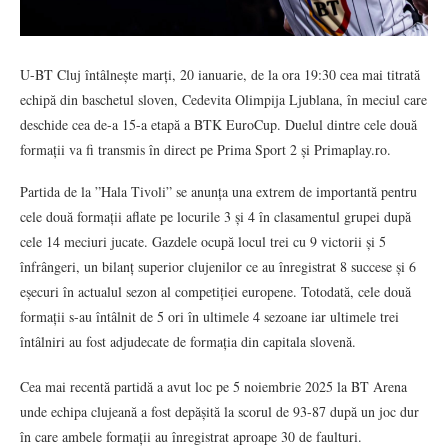
U-BT Cluj întâlnește marți, 20 ianuarie, de la ora 19:30 cea mai titrată
echipă din baschetul sloven, Cedevita Olimpija Ljublana, în meciul care
deschide cea de-a 15-a etapă a BTK EuroCup. Duelul dintre cele două
formații va fi transmis în direct pe Prima Sport 2 și Primaplay.ro.
Partida de la ”Hala Tivoli” se anunța una extrem de importantă pentru
cele două formații aflate pe locurile 3 și 4 în clasamentul grupei după
cele 14 meciuri jucate. Gazdele ocupă locul trei cu 9 victorii și 5
înfrângeri, un bilanț superior clujenilor ce au înregistrat 8 succese și 6
eșecuri în actualul sezon al competiției europene. Totodată, cele două
formații s-au întâlnit de 5 ori în ultimele 4 sezoane iar ultimele trei
întâlniri au fost adjudecate de formația din capitala slovenă.
Cea mai recentă partidă a avut loc pe 5 noiembrie 2025 la BT Arena
unde echipa clujeană a fost depășită la scorul de 93-87 după un joc dur
în care ambele formații au înregistrat aproape 30 de faulturi.