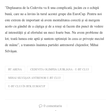
”Deplasarea de la Cedevita va fi una complicată, jucăm cu o echipă
bună, care ne-a învins în turul acestei grupe din EuroCup. Pentru noi
este extrem de important să avem mentalitatea corectă și să mergem
acolo cu gândul de a câștiga și de a reuși să facem din punct de vedere
al intensității și al efortului un meci foarte bun. Nu avem probleme de
lot, toată lumea este aptă și suntem optimiști în ceea ce privește meciul
de mâine”, a transmis înaintea partidei antrenorul clujenilor, Mihai
Silvășan.
BT ARENA
CEDEVITA OLIMPIJA LJUBLJANA - U-BT CLUJ
MIHAI SILVĂȘAN ANTRENOR U-BT CLUJ
U-BT CLUJ ÎN BTK EUROCUP
0 comentariu