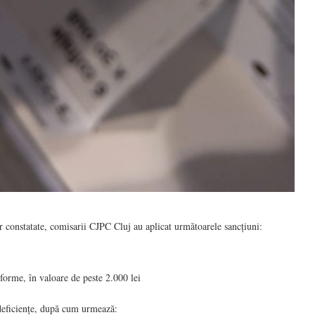
or constatate, comisarii CJPC Cluj au aplicat următoarele sancțiuni:
forme, în valoare de peste 2.000 lei
 deficiențe, după cum urmează: