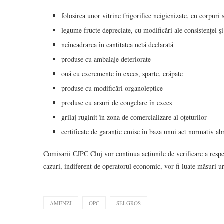
folosirea unor vitrine frigorifice neigienizate, cu corpuri 
legume fructe depreciate, cu modificări ale consistenței și
neîncadrarea în cantitatea netă declarată
produse cu ambalaje deteriorate
ouă cu excremente în exces, sparte, crăpate
produse cu modificări organoleptice
produse cu arsuri de congelare în exces
grilaj ruginit în zona de comercializare al oțeturilor
certificate de garanție emise în baza unui act normativ ab
Comisarii CJPC Cluj vor continua acțiunile de verificare a resp
cazuri, indiferent de operatorul economic, vor fi luate măsuri 
AMENZI
OPC
SELGROS