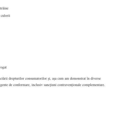
străine
 culorii
rogat
ectării drepturilor consumatorilor și, așa cum am demonstrat în diverse
urgente de conformare, inclusiv sancțiuni contravenționale complementare.