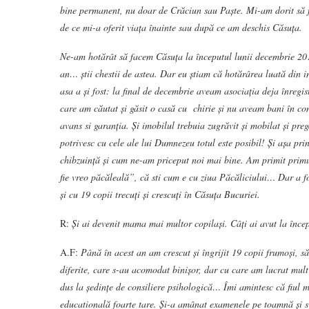
bine permanent, nu doar de Crăciun sau Paște. Mi-am dorit să fa
de ce mi-a oferit viața înainte sau după ce am deschis Căsuța.
Ne-am hotărât să facem Căsuța la începutul lunii decembrie 2014
an… știi chestii de astea. Dar eu știam că hotărârea luată din in
asa a și fost: la final de decembrie aveam asociația deja înregist
care am căutat și găsit o casă cu chirie și nu aveam bani în con
avans si garanția. Și imobilul trebuia zugrăvit și mobilat și preg
potrivesc cu cele ale lui Dumnezeu totul este posibil! Și așa pri
chibzuință și cum ne-am priceput noi mai bine. Am primit prim
fie vreo păcăleală”, că sti cum e cu ziua Păcăliciului… Dar a fo
și cu 19 copii trecuți și crescuți în Căsuța Bucuriei.
R:
Și ai devenit mama mai multor copilași. Câți ai avut la înce
A.F:
Până în acest an am crescut și îngrijit 19 copii frumoși, să
diferite, care s-au acomodat binișor, dar cu care am lucrat mult
dus la ședințe de consiliere psihologică… Îmi amintesc că fiul m
educatională foarte tare. Și-a amânat examenele pe toamnă și s-a