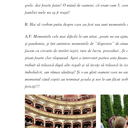
grele, dar foarte faine! O mână de oameni, că eram cam 5, care 
familiei mele nu aș fi reușit!
R:
Hai să vorbim putin despre care au fost sau sunt momentele 
A.F:
Momentele cele mai dificile le-am uitat…poate ne-au ajuta
și pandemia, și îmi amintesc momentele de ”disperare” de atunci
facem cu circuite de intrări-ieșiri, ture de lucru, proceduri…Și 
știam foarte clar răspunsul. Apoi a intervenit partea asta finan
trebuit să trăiască după alte reguli și să învețe să trăiască în 
îmbolnăvit, am rămas sănătoși! Și s-au găsit oameni care ne-au
momentul când copiii au terminat școala și noi le-am făcut serb
fericiți!!!