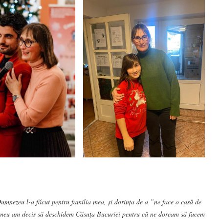
Dumnezeu l-a făcut pentru familia mea, și dorința de a ”ne face o casă de
țul meu am decis să deschidem Căsuța Bucuriei pentru că ne doream să facem