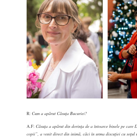
R:
Cum a apărut Căsuța Bucuriei?
A.F:
Căsuța a apărut din dorința de a întoarce binele pe care 
copii”, a venit direct din inimă, căci în urma discuției cu so