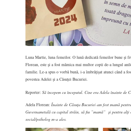
Luna Martie, luna femeilor. O lună dedicată femeilor bune și fr
Florean, este și a fost mămica mai multor copii de-a lungul anilor
familie. Le-a spus o vorbă bună, i-a îmbrățișat atunci când a fost
povestea Adelei și a Căsuței Bucuriei.
Reporter:
Să începem cu începutul. Cine era Adela înainte de 
Adela Florean:
Înainte de Căsuța Bucuriei am fost mamă pentru
Guvernametală cu capital străin, să fiu ”mamă” și pentru alți c
social/psiholog m-a ales.