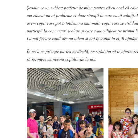
Școala…e un subiect preferat de mine pentru că eu cred că educa
om educat nu ai probleme ci doar situații la care cauți soluții. 
avem copii care pot întotdeauna mai mult, copii care se străduie
participă la concursuri școlare și care s-au calificat pe primul 
La noi fiecare copil are un talent și noi învestim în el, îl ajutăm 
În ceea ce privește partea medicală, ne străduim să le oferim serv
să rezoneze cu nevoia copiilor de la noi.