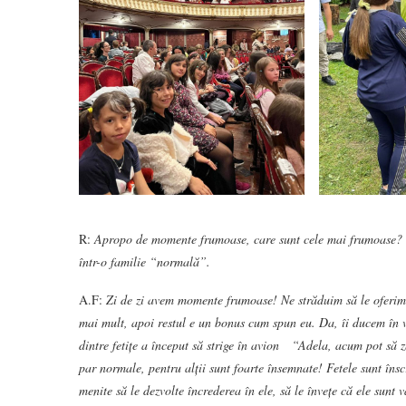
R:
Apropo de momente frumoase, care sunt cele mai frumoase? Ori
într-o familie “normală”.
A.F:
Zi de zi avem momente frumoase! Ne străduim să le oferim co
mai mult, apoi restul e un bonus cum spun eu. Da, îi ducem în v
dintre fetițe a început să strige în avion “Adela, acum pot să z
par normale, pentru alții sunt foarte însemnate! Fetele sunt înscr
menite să le dezvolte încrederea în ele, să le învețe că ele sunt