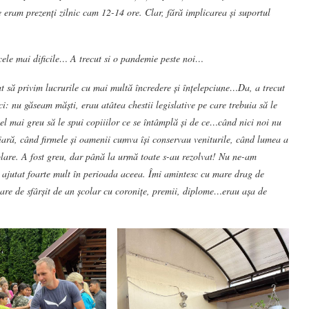
eram prezenți zilnic cam 12-14 ore. Clar, fără implicarea și suportul
cele mai dificile… A trecut si o pandemie peste noi…
t să privim lucrurile cu mai multă încredere și înțelepciune…Da, a trecut
: nu găseam măști, erau atâtea chestii legislative pe care trebuia să le
cel mai greu să le spui copiiilor ce se întâmplă și de ce…când nici noi nu
ciară, când firmele și oamenii cumva își conservau veniturile, când lumea a
izolare. A fost greu, dar până la urmă toate s-au rezolvat! Nu ne-am
 ajutat foarte mult în perioada aceea. Îmi amintesc cu mare drag de
are de sfârșit de an școlar cu coronițe, premii, diplome…erau așa de