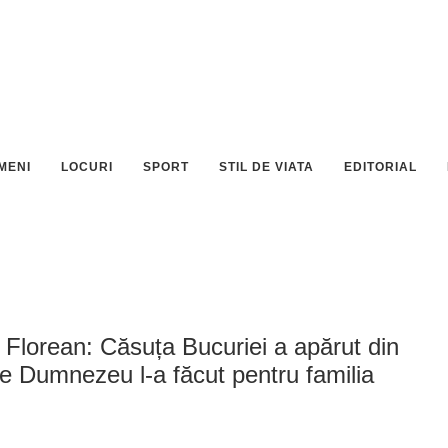
MENI
LOCURI
SPORT
STIL DE VIATA
EDITORIAL
 Florean: Căsuța Bucuriei a apărut din
re Dumnezeu l-a făcut pentru familia