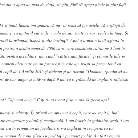
c din a ajuta un mod de viață, simplu, fără să aștept nimic în plus față
 și toată lumea îmi spunea că nu voi reuși să fac actele, că e sfârșit de
imă, și cu ajutorul cuiva de acolo de sus, toate se vor rezolva la timp. Și
rată la tribunal, bancă și alte instituții. Apoi a urmat o lună agitată în
t pentru a achita suma de 4000 euro, care constituia chiria pe 3 luni în
ătit pentru acreditare, dar când ”cărțile sunt făcute” și planurile tale se
n oameni aleși care ne-au fost scoși în cale am reușit să facem totul cu
ul copil de 1 Aprilie 2015 și râdeam și ne ziceam ”Doamne, sperăm să nu
st de bun augur și iată-ne după 9 ani cu o grămadă de împliniri sufletești
put? Câți sunt acum? Câți ți-au trecut prin mână să zicem așa?
nătoși și educați. În primul an am avut 8 copii, care au venit în luni
 pe recuperare școlară și emoțională. I-am înscris la grădinițe, școli, i-am
eu era în primul an de facultate și s-a implicat în recuperarea lor
 ocupat de copii zilnic cu meditații și suport școlar. Au fost vremuri