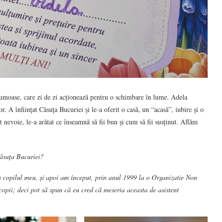
umoase, care zi de zi acționează pentru o schimbare în lume. Adela
. A înființat Căsuța Bucuriei și le-a oferit o casă, un “acasă”, iubire și o
 nevoie, le-a arătat ce înseamnă să fii bun și cum să fii susținut. Aflăm
Căsuța Bucuriei?
 copilul meu, și apoi am început, prin anul 1999 la o Organizatie Non
opii; deci pot să spun că eu cred că meseria aceasta de asistent