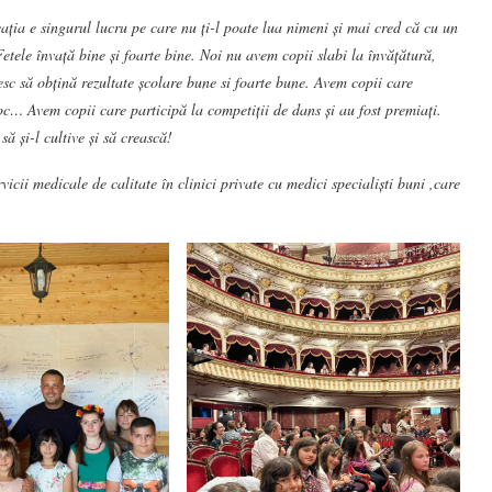
ția e singurul lucru pe care nu ți-l poate lua nimeni și mai cred că cu un
Fetele învață bine și foarte bine. Noi nu avem copii slabi la învățătură,
sc să obțină rezultate școlare bune si foarte bune. Avem copii care
loc… Avem copii care participă la competiții de dans și au fost premiați.
să și-l cultive și să crească!
icii medicale de calitate în clinici private cu medici specialiști buni ,care