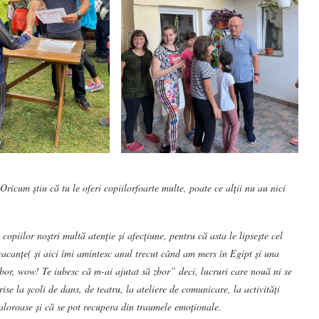
cum știu că tu le oferi copiilorfoarte multe, poate ce alții nu au nici
piilor noștri multă atenție și afecțiune, pentru că asta le lipsește cel
acanțe( și aici îmi amintesc anul trecut când am mers în Egipt și una
bor, wow! Te iubesc că m-ai ajutat să zbor” deci, lucruri care nouă ni se
ise la școli de dans, de teatru, la ateliere de comunicare, la activități
 valoroase și că se pot recupera din traumele emoționale.