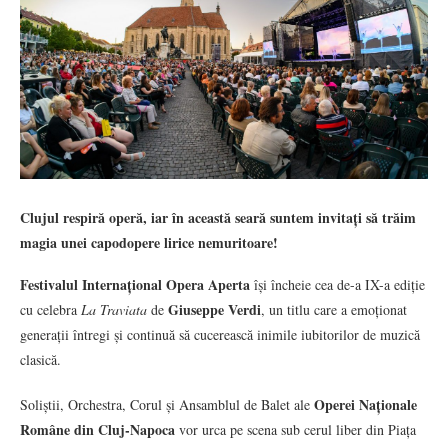
Clujul respiră operă, iar în această seară suntem invitați să trăim
magia unei capodopere lirice nemuritoare!
Festivalul Internațional Opera Aperta
își încheie cea de-a IX-a ediție
Giuseppe Verdi
cu celebra
La Traviata
de
, un titlu care a emoționat
generații întregi și continuă să cucerească inimile iubitorilor de muzică
clasică.
Operei Naționale
Soliștii, Orchestra, Corul și Ansamblul de Balet ale
Române din Cluj-Napoca
vor urca pe scena sub cerul liber din Piața