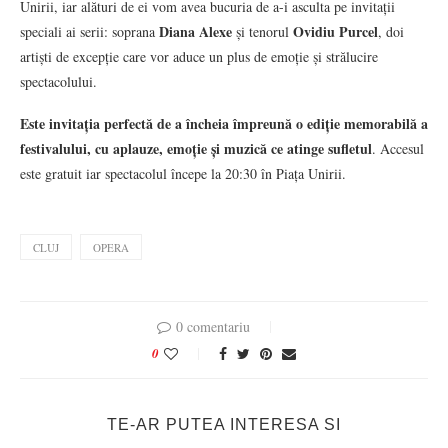
Unirii, iar alături de ei vom avea bucuria de a-i asculta pe invitații
Diana Alexe
Ovidiu Purcel
speciali ai serii: soprana
și tenorul
, doi
artiști de excepție care vor aduce un plus de emoție și strălucire
spectacolului.
Este invitația perfectă de a încheia împreună o ediție memorabilă a
festivalului, cu aplauze, emoție și muzică ce atinge sufletul
. Accesul
este gratuit iar spectacolul începe la 20:30 în Piața Unirii.
CLUJ
OPERA
0 comentariu
0
TE-AR PUTEA INTERESA SI