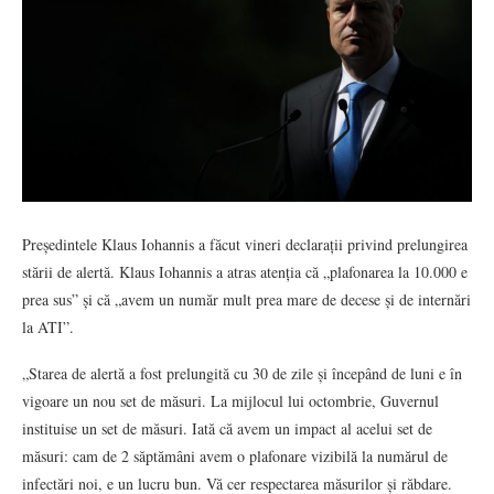
Președintele Klaus Iohannis a făcut vineri declarații privind prelungirea
stării de alertă. Klaus Iohannis a atras atenția că „plafonarea la 10.000 e
prea sus” și că „avem un număr mult prea mare de decese și de internări
la ATI”.
„Starea de alertă a fost prelungită cu 30 de zile și începând de luni e în
vigoare un nou set de măsuri. La mijlocul lui octombrie, Guvernul
instituise un set de măsuri. Iată că avem un impact al acelui set de
măsuri: cam de 2 săptămâni avem o plafonare vizibilă la numărul de
infectări noi, e un lucru bun. Vă cer respectarea măsurilor și răbdare.