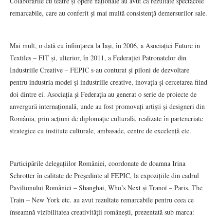
Colaborările cu teatre și opere naționale au avut ca rezultate spectacole
remarcabile, care au conferit și mai multă consistență demersurilor sale.
Mai mult, o dată cu înființarea la Iași, în 2006, a Asociației Future in
Textiles – FIT și, ulterior, în 2011, a Federației Patronatelor din
Industriile Creative – FEPIC s-au conturat și piloni de dezvoltare
pentru industria modei și industriile creative, inovația și cercetarea fiind
doi dintre ei. Asociația și Federația au generat o serie de proiecte de
anvergură internațională, unde au fost promovați artiști și designeri din
România, prin acțiuni de diplomație culturală, realizate în parteneriate
strategice cu institute culturale, ambasade, centre de excelență etc.
Participările delegațiilor României, coordonate de doamna Irina
Schrotter în calitate de Președinte al FEPIC, la expozițiile din cadrul
Pavilionului României – Shanghai, Who’s Next și Tranoï – Paris, The
Train – New York etc. au avut rezultate remarcabile pentru ceea ce
înseamnă vizibilitatea creativității românești, prezentată sub marca: