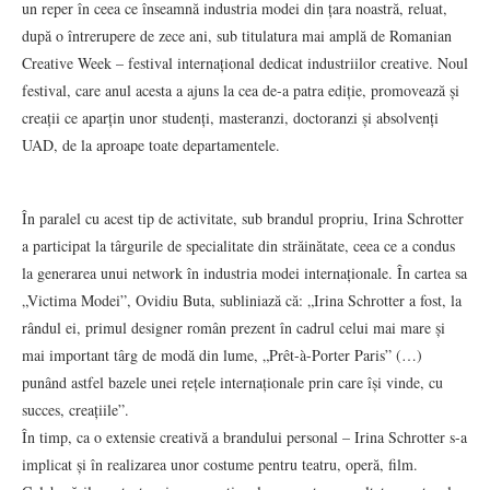
un reper în ceea ce înseamnă industria modei din țara noastră, reluat,
după o întrerupere de zece ani, sub titulatura mai amplă de Romanian
Creative Week – festival internațional dedicat industriilor creative. Noul
festival, care anul acesta a ajuns la cea de-a patra ediție, promovează și
creații ce aparțin unor studenți, masteranzi, doctoranzi și absolvenți
UAD, de la aproape toate departamentele.
În paralel cu acest tip de activitate, sub brandul propriu, Irina Schrotter
a participat la târgurile de specialitate din străinătate, ceea ce a condus
la generarea unui network în industria modei internaționale. În cartea sa
„Victima Modei”, Ovidiu Buta, subliniază că: „Irina Schrotter a fost, la
rândul ei, primul designer român prezent în cadrul celui mai mare și
mai important târg de modă din lume, „Prêt-à-Porter Paris” (…)
punând astfel bazele unei rețele internaționale prin care își vinde, cu
succes, creațiile”.
În timp, ca o extensie creativă a brandului personal – Irina Schrotter s-a
implicat și în realizarea unor costume pentru teatru, operă, film.