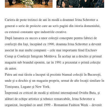
Cariera de peste treizeci de ani în modă a doamnei Irina Schrotter a
generat o serie de proiecte care au scris pagini din istoria domeniului,
cu extensii constante spre industriile creative.
După lansarea cu succes a unor colecții concepute pentru fabrici de
confecții din Iași, începând cu 1990, doamna Irina Schrotter a devenit
asociat în mai multe companii – cele mai importante fiind Exclusiv
Comp și Confecții Integrate Moldova. În același an a deschis și primul
magazin sub brandul eponim, iar în 1991 a prezentat o primă colecție
de autor.
Patru ani mai târziu a început să prezinte bianual colecții în București,
unde și-a deschis și un magazin propriu, urmat de alte locații similare în
Timișoara, Lugano și New York.
Împreună cu criticul de modă și stilistul internațional Ovidiu Buta, și
alături de echipe artistice și tehnice remarcabile, Irina Schrotter a
organizat, începând cu anul 1999 – Romanian Fashion Week – devenit