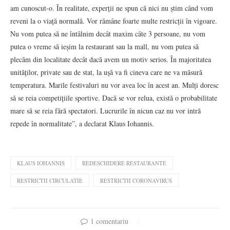
am cunoscut-o. În realitate, experții ne spun că nici nu știm când vom
reveni la o viață normală. Vor rămâne foarte multe restricții în vigoare.
Nu vom putea să ne întâlnim decât maxim câte 3 persoane, nu vom
putea o vreme să ieșim la restaurant sau la mall, nu vom putea să
plecăm din localitate decât dacă avem un motiv serios. În majoritatea
unităților, private sau de stat, la ușă va fi cineva care ne va măsură
temperatura. Marile festivaluri nu vor avea loc în acest an. Mulți doresc
să se reia competițiile sportive. Dacă se vor relua, există o probabilitate
mare să se reia fără spectatori. Lucrurile în nicun caz nu vor intră
repede în normalitate”, a declarat Klaus Iohannis.
KLAUS IOHANNIS
REDESCHIDERE RESTAURANTE
RESTRICTII CIRCULATIE
RESTRICTII CORONAVIRUS
1 comentariu