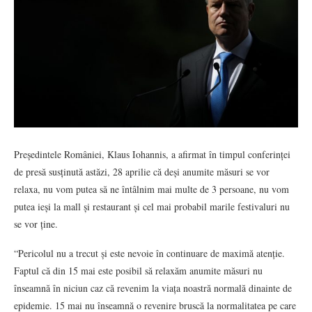
Președintele României, Klaus Iohannis, a afirmat în timpul conferinței
de presă susținută astăzi, 28 aprilie că deși anumite măsuri se vor
relaxa, nu vom putea să ne întâlnim mai multe de 3 persoane, nu vom
putea ieși la mall și restaurant și cel mai probabil marile festivaluri nu
se vor ține.
“Pericolul nu a trecut și este nevoie în continuare de maximă atenție.
Faptul că din 15 mai este posibil să relaxăm anumite măsuri nu
înseamnă în niciun caz că revenim la viața noastră normală dinainte de
epidemie. 15 mai nu înseamnă o revenire bruscă la normalitatea pe care