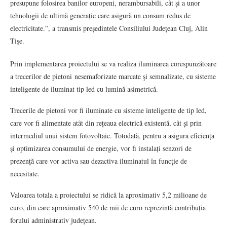
presupune folosirea banilor europeni, nerambursabili, cât și a unor
tehnologii de ultimă generație care asigură un consum redus de
electricitate.”, a transmis președintele Consiliului Județean Cluj, Alin
Tișe.
Prin implementarea proiectului se va realiza iluminarea corespunzătoare
a trecerilor de pietoni nesemaforizate marcate şi semnalizate, cu sisteme
inteligente de iluminat tip led cu lumină asimetrică.
Trecerile de pietoni vor fi iluminate cu sisteme inteligente de tip led,
care vor fi alimentate atât din rețeaua electrică existentă, cât și prin
intermediul unui sistem fotovoltaic. Totodată, pentru a asigura eficiența
și optimizarea consumului de energie, vor fi instalați senzori de
prezență care vor activa sau dezactiva iluminatul în funcție de
necesitate.
Valoarea totala a proiectului se ridică la aproximativ 5,2 milioane de
euro, din care aproximativ 540 de mii de euro reprezintă contribuția
forului administrativ județean.