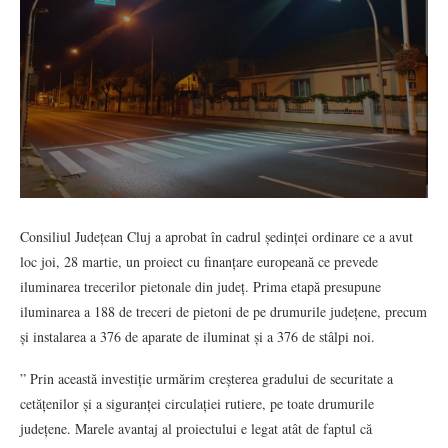
Consiliul Județean Cluj a aprobat în cadrul ședinței ordinare ce a avut
loc joi, 28 martie, un proiect cu finanțare europeană ce prevede
iluminarea trecerilor pietonale din județ. Prima etapă presupune
iluminarea a 188 de treceri de pietoni de pe drumurile județene, precum
și instalarea a 376 de aparate de iluminat și a 376 de stâlpi noi.
” Prin această investiție urmărim creșterea gradului de securitate a
cetățenilor și a siguranței circulației rutiere, pe toate drumurile
județene. Marele avantaj al proiectului e legat atât de faptul că