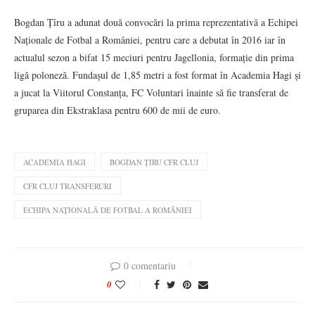
Bogdan Țîru a adunat două convocări la prima reprezentativă a Echipei
Naționale de Fotbal a României, pentru care a debutat în 2016 iar în
actualul sezon a bifat 15 meciuri pentru Jagellonia, formație din prima
ligă poloneză. Fundașul de 1,85 metri a fost format în Academia Hagi și
a jucat la Viitorul Constanța, FC Voluntari înainte să fie transferat de
gruparea din Ekstraklasa pentru 600 de mii de euro.
ACADEMIA HAGI
BOGDAN ȚIRU CFR CLUJ
CFR CLUJ TRANSFERURI
ECHIPA NAȚIONALĂ DE FOTBAL A ROMÂNIEI
0 comentariu
0