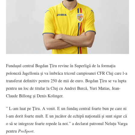
Fundașul central Bogdan Țîru revine în Superligă de la formația
poloneză Jagellonia și va îmbrăca tricoul campioanei CFR Cluj care l-a
transferat definitiv pentru 250 de mii de euro. Bogdan Țîru se va lupta
pentru un loc de titular la Cluj cu Andrei Burcă, Yuri Matias, Jean-
Claude Billong și Denis Kolinger.
” L-am luat pe Ţîru. A venit. E un fundaş central foarte bun pe care ni
l-am dorit foarte mult. E un jucător de echipă naţională şi sunt sigur că
o să se integreze foarte repede la noi.” a declarat patronul Neluțu Varga
pentru
ProSport
.