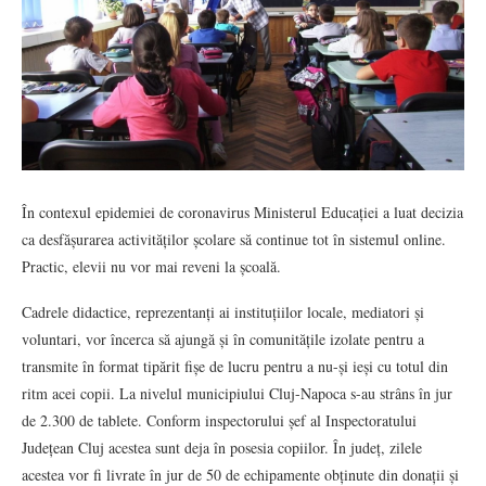
În contexul epidemiei de coronavirus Ministerul Educației a luat decizia
ca desfășurarea activităților școlare să continue tot în sistemul online.
Practic, elevii nu vor mai reveni la școală.
Cadrele didactice, reprezentanți ai instituțiilor locale, mediatori și
voluntari, vor încerca să ajungă și în comunitățile izolate pentru a
transmite în format tipărit fișe de lucru pentru a nu-și ieși cu totul din
ritm acei copii. La nivelul municipiului Cluj-Napoca s-au strâns în jur
de 2.300 de tablete. Conform inspectorului șef al Inspectoratului
Județean Cluj acestea sunt deja în posesia copiilor. În județ, zilele
acestea vor fi livrate în jur de 50 de echipamente obținute din donații și