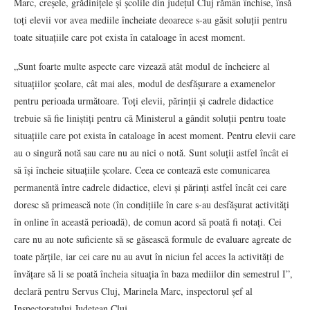
Marc, creșele, grădinițele și școlile din județul Cluj rămân închise, însă
toți elevii vor avea mediile încheiate deoarece s-au găsit soluții pentru
toate situațiile care pot exista în cataloage în acest moment.
„Sunt foarte multe aspecte care vizează atât modul de încheiere al
situațiilor școlare, cât mai ales, modul de desfășurare a examenelor
pentru perioada următoare. Toți elevii, părinții și cadrele didactice
trebuie să fie liniștiți pentru că Ministerul a gândit soluții pentru toate
situațiile care pot exista în cataloage în acest moment. Pentru elevii care
au o singură notă sau care nu au nici o notă. Sunt soluții astfel încât ei
să își încheie situațiile școlare. Ceea ce contează este comunicarea
permanentă între cadrele didactice, elevi și părinți astfel încât cei care
doresc să primească note (în condițiile în care s-au desfășurat activități
în online în această perioadă), de comun acord să poată fi notați. Cei
care nu au note suficiente să se găsească formule de evaluare agreate de
toate părțile, iar cei care nu au avut în niciun fel acces la activități de
învățare să li se poată încheia situația în baza mediilor din semestrul I”,
declară pentru Servus Cluj, Marinela Marc, inspectorul șef al
Inspectoratului Județean Cluj.