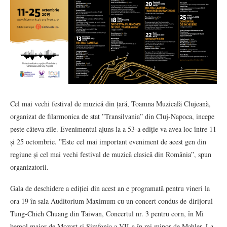
Cel mai vechi festival de muzică din țară, Toamna Muzicală Clujeană,
organizat de filarmonica de stat ”Transilvania” din Cluj-Napoca, incepe
peste câteva zile. Evenimentul ajuns la a 53-a ediție va avea loc între 11
și 25 octombrie. ”Este cel mai important eveniment de acest gen din
regiune și cel mai vechi festival de muzică clasică din România”, spun
organizatorii.
Gala de deschidere a ediției din acest an e programată pentru vineri la
ora 19 în sala Auditorium Maximum cu un concert condus de dirijorul
Tung-Chieh Chuang din Taiwan, Concertul nr. 3 pentru corn, în Mi
bemol major de Mozart și Simfonia a VII-a în mi minor de Mahler. La