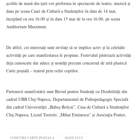
școlile de masă din țară vor performa în spectacole de teatru, muzică și
dans pe scena Casei de Cultură a Studenților în data de 14 mai,
începând cu ora 16.00 și în data 15 mai de la ora 16.00, pe scena
Auditorium Maximum.
De altfel, cei interesați sunt invitați să se implice activ și la celelalte
activități pe care manifestarea le propune. Festivalul păstrează activități
deja cunoscute dar aduce și noutăți precum concursul de artă plastică
Carte poștală – teatrul prin ochii copiilor.
Partenerii manifestării sunt Biroul pentru Studenți cu Dizabilități din
cadrul UBB Cluj-Napoca, Departamentul de Psihopedagogie Specială
din cadrul Universității „Babeș-Bolyai”, Casa de Cultură a Studenților
Cluj-Napoca, Liceul Teoretic „Mihai Eminescu” și Asociația Pontes.
CONCURS CARTE POSTALA
DANS CLUJ