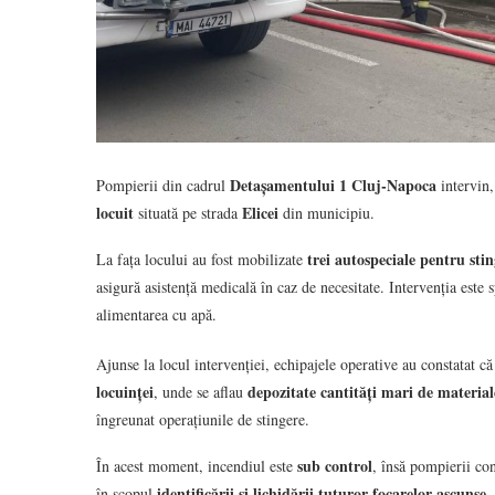
Detașamentului 1 Cluj-Napoca
Pompierii din cadrul
intervin,
locuit
Elicei
situată pe strada
din municipiu.
trei autospeciale pentru sti
La fața locului au fost mobilizate
asigură asistență medicală în caz de necesitate. Intervenția este s
alimentarea cu apă.
Ajunse la locul intervenției, echipajele operative au constatat c
locuinței
depozitate cantități mari de material
, unde se aflau
îngreunat operațiunile de stingere.
sub control
În acest moment, incendiul este
, însă pompierii co
identificării și lichidării tuturor focarelor ascunse
în scopul
.