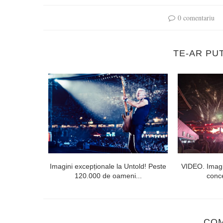
0 comentariu
TE-AR PU
l doilea la
Imagini excepționale la Untold! Peste
VIDEO. Imagi
120.000 de oameni...
conce
CO