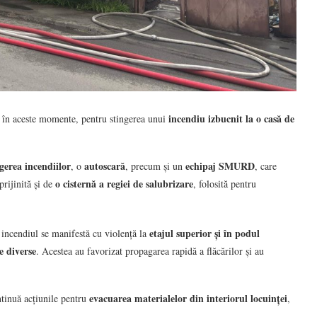
incendiu izbucnit la o casă de
 în aceste momente, pentru stingerea unui
ngerea incendiilor
autoscară
echipaj SMURD
, o
, precum și un
, care
o cisternă a regiei de salubrizare
prijinită și de
, folosită pentru
etajul superior și în podul
ă incendiul se manifestă cu violență la
e diverse
. Acestea au favorizat propagarea rapidă a flăcărilor și au
evacuarea materialelor din interiorul locuinței
ntinuă acțiunile pentru
,