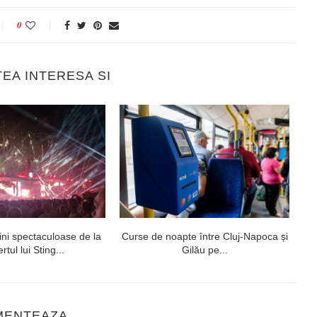
0
TEA INTERESA SI
ni spectaculoase de la
Curse de noapte între Cluj-Napoca și
V
rtul lui Sting...
Gilău pe...
MENTEAZA