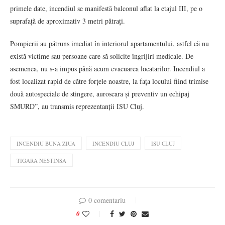
primele date, incendiul se manifestă balconul aflat la etajul III, pe o
suprafață de aproximativ 3 metri pătrați.
Pompierii au pătruns imediat în interiorul apartamentului, astfel că nu
există victime sau persoane care să solicite îngrijiri medicale. De
asemenea, nu s-a impus până acum evacuarea locatarilor. Incendiul a
fost localizat rapid de către forțele noastre, la fața locului fiind trimise
două autospeciale de stingere, auroscara și preventiv un echipaj
SMURD”, au transmis reprezentanții ISU Cluj.
INCENDIU BUNA ZIUA
INCENDIU CLUJ
ISU CLUJ
TIGARA NESTINSA
0 comentariu
0