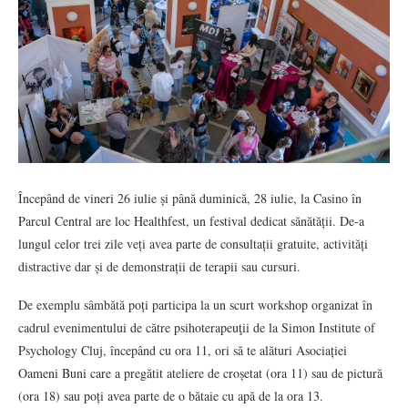
Începând de vineri 26 iulie și până duminică, 28 iulie, la Casino în
Parcul Central are loc Healthfest, un festival dedicat sănătății. De-a
lungul celor trei zile veți avea parte de consultații gratuite, activități
distractive dar și de demonstrații de terapii sau cursuri.
De exemplu sâmbătă poți participa la un scurt workshop organizat în
cadrul evenimentului de către psihoterapeuţii de la Simon Institute of
Psychology Cluj, începând cu ora 11, ori să te alături Asociației
Oameni Buni care a pregătit ateliere de croșetat (ora 11) sau de pictură
(ora 18) sau poți avea parte de o bătaie cu apă de la ora 13.