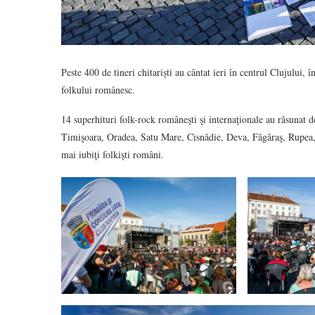
Peste 400 de tineri chitariști au cântat ieri în centrul Clujului
folkului românesc.
14 superhituri folk-rock româneşti şi internaţionale au răsunat de
Timişoara, Oradea, Satu Mare, Cisnădie, Deva, Făgăraş, Rupea, 
mai iubiţi folkişti români.