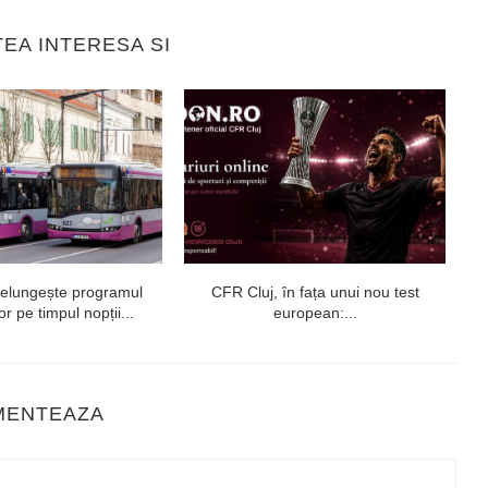
TEA INTERESA SI
relungește programul
CFR Cluj, în fața unui nou test
U
r pe timpul nopții...
european:...
MENTEAZA