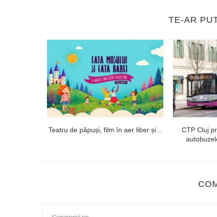
TE-AR PU
ii medicale
Teatru de păpuși, film în aer liber și...
CTP Cluj p
 de...
autobuzelo
CO