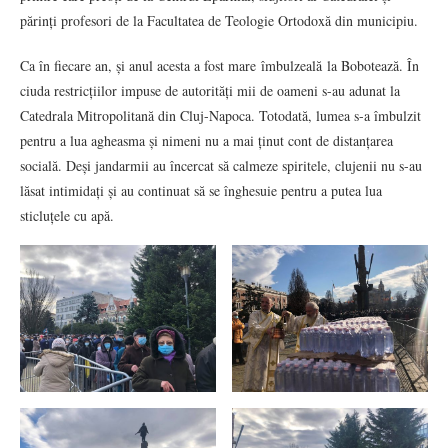
părinți profesori de la Facultatea de Teologie Ortodoxă din municipiu.
Ca în fiecare an, și anul acesta a fost mare îmbulzeală la Bobotează. În
ciuda restricțiilor impuse de autorități mii de oameni s-au adunat la
Catedrala Mitropolitană din Cluj-Napoca. Totodată, lumea s-a îmbulzit
pentru a lua agheasma și nimeni nu a mai ținut cont de distanțarea
socială. Deși jandarmii au încercat să calmeze spiritele, clujenii nu s-au
lăsat intimidați și au continuat să se înghesuie pentru a putea lua
sticluțele cu apă.