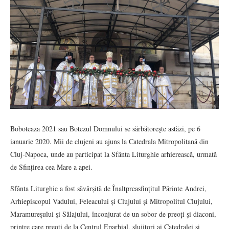
Boboteaza 2021 sau Botezul Domnului se sărbătoreşte astăzi, pe 6
ianuarie 2020. Mii de clujeni au ajuns la Catedrala Mitropolitană din
Cluj-Napoca, unde au participat la Sfânta Liturghie arhierească, urmată
de Sfințirea cea Mare a apei.
Sfânta Liturghie a fost săvârșită de Înaltpreasfințitul Părinte Andrei,
Arhiepiscopul Vadului, Feleacului și Clujului și Mitropolitul Clujului,
Maramureșului și Sălajului, înconjurat de un sobor de preoți și diaconi,
printre care preoți de la Centrul Eparhial, slujitori ai Catedralei și