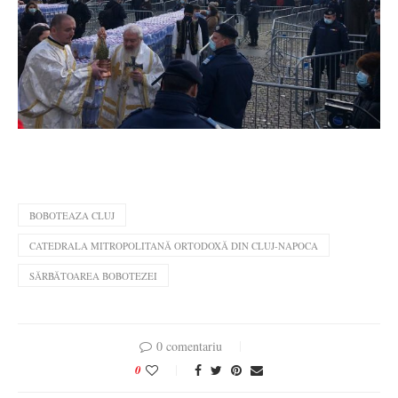
BOBOTEAZA CLUJ
CATEDRALA MITROPOLITANĂ ORTODOXĂ DIN CLUJ-NAPOCA
SĂRBĂTOAREA BOBOTEZEI
0 comentariu
0