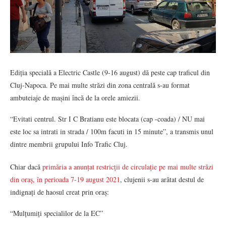
Ediția specială a Electric Castle (9-16 august) dă peste cap traficul din
Cluj-Napoca. Pe mai multe străzi din zona centrală s-au format
ambuteiaje de mașini încă de la orele amiezii.
“Evitati centrul. Str I C Bratianu este blocata (cap -coada) / NU mai
este loc sa intrati in strada / 100m facuti in 15 minute”, a transmis unul
dintre membrii grupului Info Trafic Cluj.
Chiar dacă
primăria a anunțat restricții de circulație pe mai multe străzi
din oraș, în perioada 7-19 august 2021
, clujenii s-au arătat destul de
indignați de haosul creat prin oraș:
“Mulțumiți specialilor de la EC”