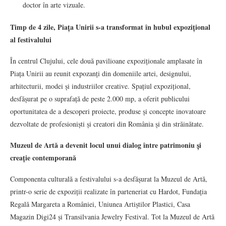
doctor în arte vizuale.
Timp de 4 zile, Piața Unirii s-a transformat în hubul expozițional
al festivalului
În centrul Clujului, cele două pavilioane expoziționale amplasate în
Piața Unirii au reunit expozanți din domeniile artei, designului,
arhitecturii, modei și industriilor creative. Spațiul expozițional,
desfășurat pe o suprafață de peste 2.000 mp, a oferit publicului
oportunitatea de a descoperi proiecte, produse și concepte inovatoare
dezvoltate de profesioniști și creatori din România și din străinătate.
Muzeul de Artă a devenit locul unui dialog între patrimoniu și
creație contemporană
Componenta culturală a festivalului s-a desfășurat la Muzeul de Artă,
printr-o serie de expoziții realizate în parteneriat cu Hardot, Fundația
Regală Margareta a României, Uniunea Artiștilor Plastici, Casa
Magazin Digi24 și Transilvania Jewelry Festival. Tot la Muzeul de Artă