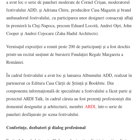
a avut loc o serie de paneluri moderate de Cornel Crișan, moderatorul
festivalului ADD, şi Adriana Chiru, producător Casa Magazin și brand
ambasadorul festivalului, cu participarea unor designeri consacrați aflați
în premieră la Cluj-Napoca, precum Eduard Locotă, Andrei Oțet, John
Cooper și Andrei Cojocaru (Zaha Hadid Architects).
Vernisajul expoziției a reunit peste 200 de participanți și a fost deschis
printr-un recital susținut de bursierii Fundației Regale Margareta a
României.
În cadrul festivalului a avut loc și lansarea Albumului ADD, realizat în
parteneriat cu Editura Casa Cărții de Știință și Bookbite. Din
componenta informațională de specialitate a festivalului a făcut parte și
proiectul ARDI Talk, în cadrul căruia au fost prezenți profesioniști din
domeniul designului și arhitecturii, membri
ARDI
, într-o serie de
paneluri desfășurate pe scena festivalului.
Conferințe, dezbateri și dialog profesional