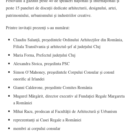
Festivalul a găzduit peste 40 de speakeri naționali și internaționali și
peste 15 paneluri de discuții dedicate arhitecturii, designului, artei,
patrimoniului, urbanismului și industriilor creative.
Printre invitații prezenți s-au numărat:
Claudiu Salanță, președintele Ordinului Arhitecților din România,
Filiala Transilvania și arhitectul-șef al județului Cluj
Maria Forna, Prefectul județului Cluj
Alexandra Stoica, președinta PSC
Simon O’Mahoney, președintele Corpului Consular și consul
onorific al Irlandei
Gianni Calderone, președinte Comites România
Mugurel Mărgărit, director executiv al Fundației Regale Margareta
a României
Mihai Racu, prodecan al Facultății de Arhitectură și Urbanism
reprezentanți ai Casei Regale a României
membri ai corpului consular