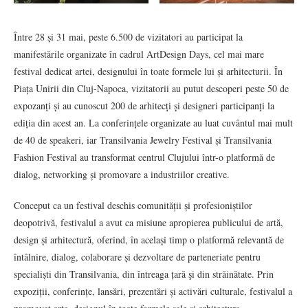
Între 28 și 31 mai, peste 6.500 de vizitatori au participat la
manifestările organizate în cadrul ArtDesign Days, cel mai mare
festival dedicat artei, designului în toate formele lui și arhitecturii. În
Piața Unirii din Cluj-Napoca, vizitatorii au putut descoperi peste 50 de
expozanți și au cunoscut 200 de arhitecți și designeri participanți la
ediția din acest an. La conferințele organizate au luat cuvântul mai mult
de 40 de speakeri, iar Transilvania Jewelry Festival și Transilvania
Fashion Festival au transformat centrul Clujului într-o platformă de
dialog, networking și promovare a industriilor creative.
Conceput ca un festival deschis comunității și profesioniștilor
deopotrivă, festivalul a avut ca misiune apropierea publicului de artă,
design și arhitectură, oferind, în același timp o platformă relevantă de
întâlnire, dialog, colaborare și dezvoltare de parteneriate pentru
specialiști din Transilvania, din întreaga țară şi din străinătate. Prin
expoziții, conferințe, lansări, prezentări și activări culturale, festivalul a