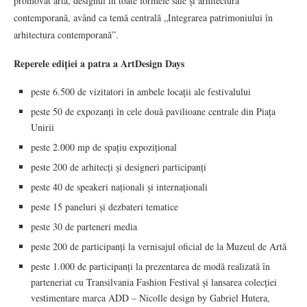
promovat arta, designul în toate formele sale și arhitectura
contemporană, având ca temă centrală „Integrarea patrimoniului în
arhitectura contemporană”.
Reperele ediției a patra a ArtDesign Days
peste 6.500 de vizitatori în ambele locații ale festivalului
peste 50 de expozanți în cele două pavilioane centrale din Piața
Unirii
peste 2.000 mp de spațiu expozițional
peste 200 de arhitecți și designeri participanți
peste 40 de speakeri naționali și internaționali
peste 15 paneluri și dezbateri tematice
peste 30 de parteneri media
peste 200 de participanți la vernisajul oficial de la Muzeul de Artă
peste 1.000 de participanți la prezentarea de modă realizată în
parteneriat cu Transilvania Fashion Festival și lansarea colecției
vestimentare marca ADD – Nicolle design by Gabriel Hutera,