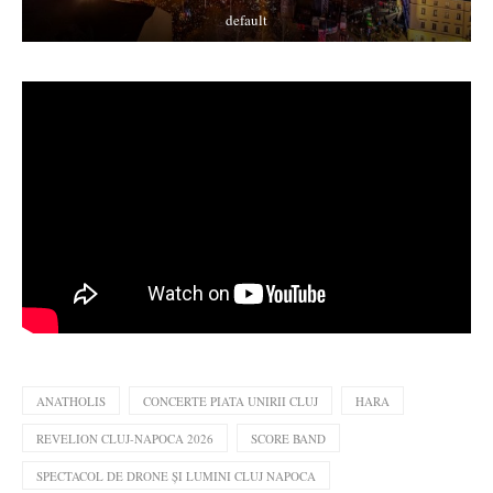
default
ANATHOLIS
CONCERTE PIATA UNIRII CLUJ
HARA
REVELION CLUJ-NAPOCA 2026
SCORE BAND
SPECTACOL DE DRONE ȘI LUMINI CLUJ NAPOCA