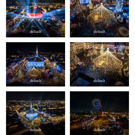
default
default
default
default
default
default