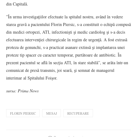
din Capitală.
”În urma investigaţiilor efectuate la spitalul nostru, având în vedere
starea gravă a pacientului Florin Piersic, s-a constituit o echipă compusă
din medici ortopezi, ATI, infectionişti şi medic cardiolog şi s-a decis
efectuarea intervenţiei chirurgicale în regim de urgenţă. A fost extrasă
proteza de genunchi, s-a practicat asanare extinsă şi implantarea unei
proteze tip spacer cu caracter temporar, purtătoare de antibiotic. În
prezent pacientul se află în secţia ATI, în stare stabilă”, se arăta într-un
comunicat de presă transmis, joi seară, şi semnat de managerul
interimar al Spitalului Foişor.
sursa: Prima News
FLORIN PIERSIC
MESAJ
RECUPERARE