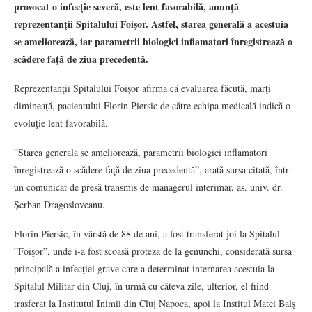
provocat o infecţie severă, este lent favorabilă, anunţă
reprezentanţii Spitalului Foişor. Astfel, starea generală a acestuia
se ameliorează, iar parametrii biologici inflamatori înregistrează o
scădere faţă de ziua precedentă.
Reprezentanţii Spitalului Foişor afirmă că evaluarea făcută, marţi
dimineaţă, pacientului Florin Piersic de către echipa medicală indică o
evoluţie lent favorabilă.
”Starea generală se ameliorează, parametrii biologici inflamatori
înregistrează o scădere faţă de ziua precedentă”, arată sursa citată, într-
un comunicat de presă transmis de managerul interimar, as. univ. dr.
Şerban Dragosloveanu.
Florin Piersic, în vârstă de 88 de ani, a fost transferat joi la Spitalul
”Foişor”, unde i-a fost scoasă proteza de la genunchi, considerată sursa
principală a infecţiei grave care a determinat internarea acestuia la
Spitalul Militar din Cluj, în urmă cu câteva zile, ulterior, el fiind
trasferat la Institutul Inimii din Cluj Napoca, apoi la Institul Matei Balş