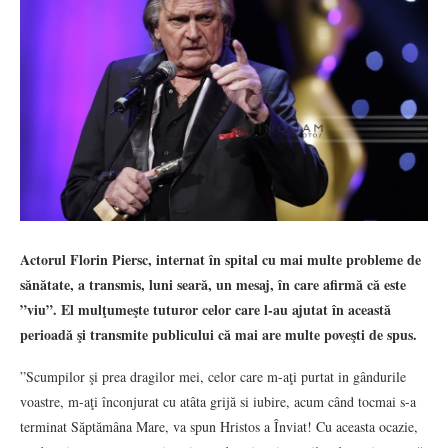
Actorul Florin Piersc, internat în spital cu mai multe probleme de
sănătate, a transmis, luni seară, un mesaj, în care afirmă că este
”viu”. El mulţumeşte tuturor celor care l-au ajutat în această
perioadă şi transmite publicului că mai are multe poveşti de spus.
”Scumpilor şi prea dragilor mei, celor care m-aţi purtat in gândurile
voastre, m-aţi înconjurat cu atâta grijă si iubire, acum când tocmai s-a
terminat Săptămâna Mare, va spun Hristos a Înviat! Cu aceasta ocazie,