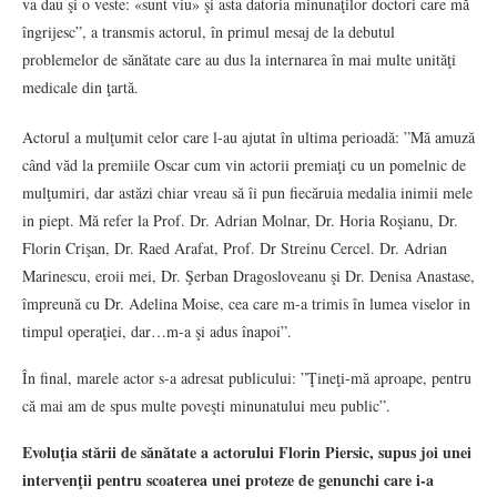
va dau şi o veste: «sunt viu» şi asta datoria minunaţilor doctori care mă
îngrijesc”, a transmis actorul, în primul mesaj de la debutul
problemelor de sănătate care au dus la internarea în mai multe unităţi
medicale din ţartă.
Actorul a mulţumit celor care l-au ajutat în ultima perioadă: ”Mă amuză
când văd la premiile Oscar cum vin actorii premiaţi cu un pomelnic de
mulţumiri, dar astăzi chiar vreau să îi pun fiecăruia medalia inimii mele
in piept. Mă refer la Prof. Dr. Adrian Molnar, Dr. Horia Roşianu, Dr.
Florin Crişan, Dr. Raed Arafat, Prof. Dr Streinu Cercel. Dr. Adrian
Marinescu, eroii mei, Dr. Şerban Dragosloveanu şi Dr. Denisa Anastase,
împreună cu Dr. Adelina Moise, cea care m-a trimis în lumea viselor in
timpul operaţiei, dar…m-a şi adus înapoi”.
În final, marele actor s-a adresat publicului: ”Ţineţi-mă aproape, pentru
că mai am de spus multe poveşti minunatului meu public”.
Evoluţia stării de sănătate a actorului Florin Piersic, supus joi unei
intervenţii pentru scoaterea unei proteze de genunchi care i-a