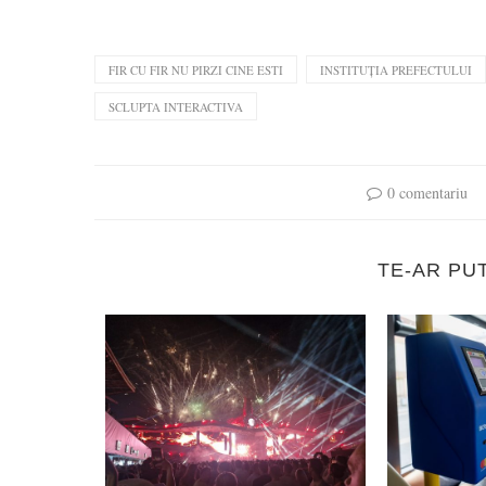
FIR CU FIR NU PIRZI CINE ESTI
INSTITUȚIA PREFECTULUI
SCLUPTA INTERACTIVA
0 comentariu
TE-AR PU