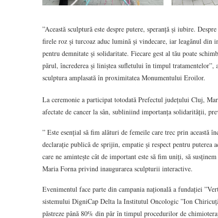
”Această sculptură este despre putere, speranță și iubire. Despre
firele roz și turcoaz aduc lumină și vindecare, iar leagănul din i
pentru demnitate și solidaritate. Fiecare gest al tău poate schimba
părul, încrederea și liniștea sufletului în timpul tratamentelor”
sculptura amplasată în proximitatea Monumentului Eroilor.
La ceremonie a participat totodată Prefectul județului Cluj, Mar
afectate de cancer la sân, subliniind importanța solidarității, pre
” Este esențial să fim alături de femeile care trec prin această î
declarație publică de sprijin, empatie și respect pentru puterea 
care ne amintește cât de important este să fim uniți, să susținem
Maria Forna privind inaugurarea sculpturii interactive.
Evenimentul face parte din campania națională a fundației ”Vert
sistemului DigniCap Delta la Institutul Oncologic ”Ion Chiricuță
păstreze până 80% din păr în timpul procedurilor de chimiotera