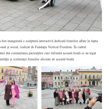
ost inaugurată o sculptură interactivă dedicată femeilor aflate în lupta
nal și social, realizat de Fundația Vertical Freedom. În cadrul
mei din comunitatea pacienților care înfruntă această boală ce au legat
tății și rezilienței femeilor afectate de această boală.