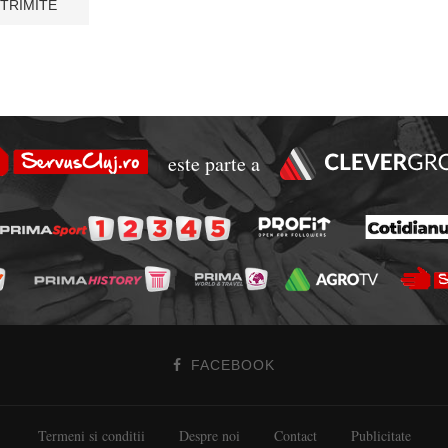
este parte a
FACEBOOK
Termeni si conditii
Despre noi
Contact
Publicitate