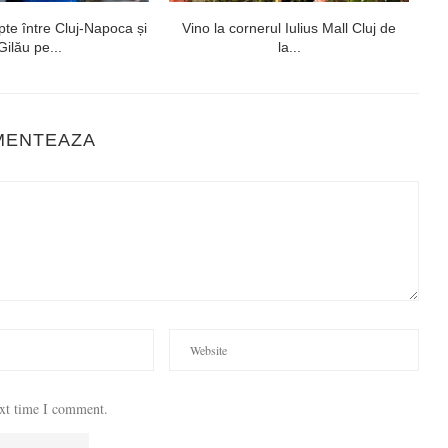
te între Cluj-Napoca și
Vino la cornerul Iulius Mall Cluj de
Gilău pe...
la...
MENTEAZA
ext time I comment.