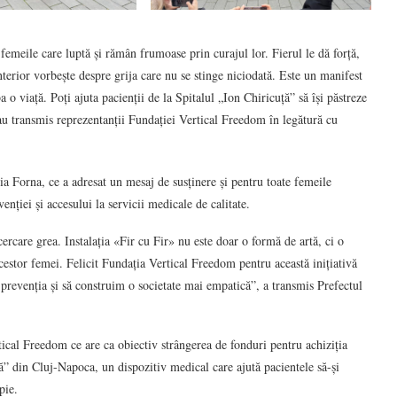
 femeile care luptă și rămân frumoase prin curajul lor. Fierul le dă forță,
nterior vorbește despre grija care nu se stinge niciodată. Este un manifest
 o viață. Poți ajuta pacienții de la Spitalul „Ion Chiricuță” să își păstreze
, au transmis reprezentanții Fundației Vertical Freedom în legătură cu
ia Forna, ce a adresat un mesaj de susținere și pentru toate femeile
venției și accesului la servicii medicale de calitate.
ncercare grea. Instalația «Fir cu Fir» nu este doar o formă de artă, ci o
acestor femei. Felicit Fundația Vertical Freedom pentru această inițiativă
 prevenția și să construim o societate mai empatică”, a transmis Prefectul
ical Freedom ce are ca obiectiv strângerea de fonduri pentru achiziția
” din Cluj-Napoca, un dispozitiv medical care ajută pacientele să-și
pie.