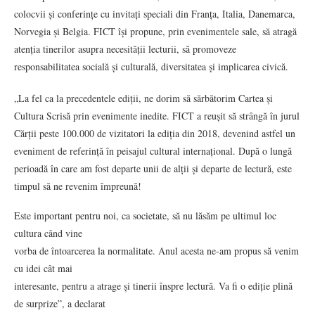
colocvii și conferințe cu invitați speciali din Franța, Italia, Danemarca,
Norvegia și Belgia. FICT își propune, prin evenimentele sale, să atragă
atenția tinerilor asupra necesității lecturii, să promoveze
responsabilitatea socială și culturală, diversitatea și implicarea civică.
„La fel ca la precedentele ediții, ne dorim să sărbătorim Cartea și
Cultura Scrisă prin evenimente inedite. FICT a reușit să strângă în jurul
Cărții peste 100.000 de vizitatori la ediția din 2018, devenind astfel un
eveniment de referință în peisajul cultural internațional. După o lungă
perioadă în care am fost departe unii de alții și departe de lectură, este
timpul să ne revenim împreună!
Este important pentru noi, ca societate, să nu lăsăm pe ultimul loc
cultura când vine
vorba de întoarcerea la normalitate. Anul acesta ne-am propus să venim
cu idei cât mai
interesante, pentru a atrage și tinerii înspre lectură. Va fi o ediție plină
de surprize”, a declarat