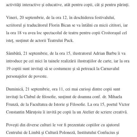
activități interactive și educative, atât pentru copii, cât și pentru părinți.
Vineri, 20 septembrie, de la ora 12, în deschiderea festivalului,
scriitorul și traducătorul Florin Bican se va întâlni cu micii cititori, iar
la ora 18 va avea loc spectacolul de teatru pentru copii Croitorașul cel
isteț, susținut de actorii Teatrului Puck.
Sâmbătă, 21 septembrie, de la ora 15, ilustratorul Adrian Barbu îi va
introduce pe cei mici în tainele realizării ilustrațiilor de carte, iar la ora
19 copiii sunt invitați să se costumeze și să petreacă la Carnavalul
personajelor de poveste.
Duminică, 21 septembrie, ora 11, cei mai curioși dintre copii sunt
invitați la Clubul de filosofie, susținut de doamna conf. dr. Mihaela
Frunză, de la Facultatea de Istorie şi Filosofie. La ora 15, poetul Victor
Constantin Măruțoiu îi invită pe copii la un Atelier de scriere creativă.
Povești din diverse culturi le vor fi prezentate copiilor cu ajutorul
Centrului de Limbă și Cultură Poloneză, Institutului Confucius și