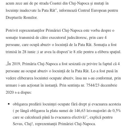
acum zece ani de pe strada Coastei din Cluj-Napoca și mutați în
locuințe inadecvate la Pata Rât”, informează Centrul European pentru
Drepturile Romilor.
Potrivit reprezentanților Primăriei Cluj-Napoca este vorba despre o
somație transmisă de către executorul judecătoresc, prin care 4
persoane, care ocupă abuziv o locuință de la Pata Rât. Somația a fost
trimisă în 28 iunie ;i ar avea la dispozi’ie 8 zile pentru a elibera spațiul.
„În 2019, Primăria Cluj-Napoca a fost sesizată cu privire la faptul că 4
persoane au ocupat abuziv o locuință de la Pata Rât. Le-a fost pusă în
vedere eliberarea locuintei ocupate abuziv, însa nu s-au conformat, prin
urmare i-am acționat în instanță. Prin sentința nr. 7544/23 decembrie
2020 s-a dispus:
obligarea predării locuinței ocupate fără drept și evacuarea acesteia
( pe lângă obligarea la plata sumei de 146,63 lei+majorări de 0,5%
care se calculează până la evacuarea efectivă)”, explică pentru
Sevus, Cluj!, reprezentanții Primăriei Cluj-Napoca.