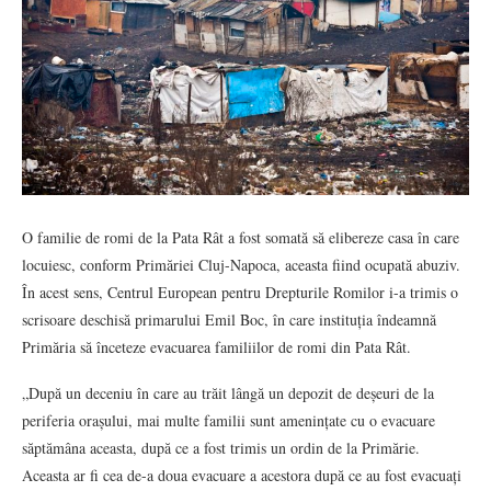
O familie de romi de la Pata Rât a fost somată să elibereze casa în care
locuiesc, conform Primăriei Cluj-Napoca, aceasta fiind ocupată abuziv.
În acest sens, Centrul European pentru Drepturile Romilor i-a trimis o
scrisoare deschisă primarului Emil Boc, în care instituția îndeamnă
Primăria să înceteze evacuarea familiilor de romi din Pata Rât.
„După un deceniu în care au trăit lângă un depozit de deșeuri de la
periferia orașului, mai multe familii sunt amenințate cu o evacuare
săptămâna aceasta, după ce a fost trimis un ordin de la Primărie.
Aceasta ar fi cea de-a doua evacuare a acestora după ce au fost evacuați