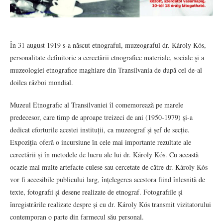
În 31 august 1919 s-a născut etnograful, muzeograful dr. Károly Kós,
personalitate definitorie a cercetării etnografice materiale, sociale şi a
muzeologiei etnografice maghiare din Transilvania de după cel de-al
doilea război mondial.
Muzeul Etnografic al Transilvaniei îl comemorează pe marele
predecesor, care timp de aproape treizeci de ani (1950-1979) și-a
dedicat eforturile acestei instituții, ca muzeograf și șef de secție.
Expoziția oferă o incursiune în cele mai importante rezultate ale
cercetării și în metodele de lucru ale lui dr. Károly Kós. Cu această
ocazie mai multe artefacte culese sau cercetate de către dr. Károly Kós
vor fi accesibile publicului larg, înțelegerea acestora fiind înlesnită de
texte, fotografii și desene realizate de etnograf. Fotografiile și
înregistrările realizate despre și cu dr. Károly Kós transmit vizitatorului
contemporan o parte din farmecul său personal.