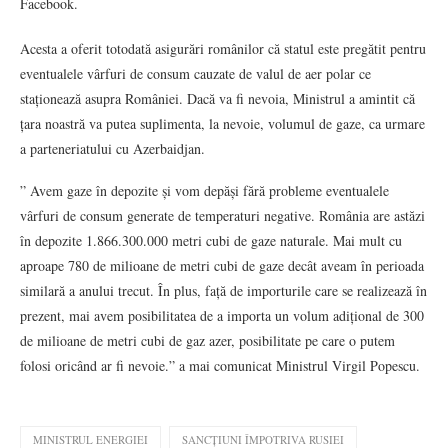
Facebook.
Acesta a oferit totodată asigurări românilor că statul este pregătit pentru
eventualele vârfuri de consum cauzate de valul de aer polar ce
staționează asupra României. Dacă va fi nevoia, Ministrul a amintit că
țara noastră va putea suplimenta, la nevoie, volumul de gaze, ca urmare
a parteneriatului cu Azerbaidjan.
” Avem gaze în depozite și vom depăși fără probleme eventualele
vârfuri de consum generate de temperaturi negative. România are astăzi
în depozite 1.866.300.000 metri cubi de gaze naturale. Mai mult cu
aproape 780 de milioane de metri cubi de gaze decât aveam în perioada
similară a anului trecut. În plus, față de importurile care se realizează în
prezent, mai avem posibilitatea de a importa un volum adițional de 300
de milioane de metri cubi de gaz azer, posibilitate pe care o putem
folosi oricând ar fi nevoie.” a mai comunicat Ministrul Virgil Popescu.
MINISTRUL ENERGIEI
SANCȚIUNI ÎMPOTRIVA RUSIEI