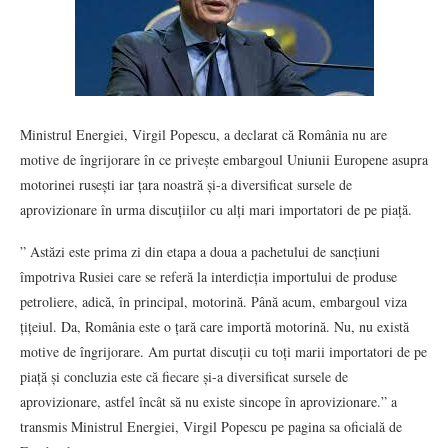
Ministrul Energiei, Virgil Popescu, a declarat că România nu are
motive de îngrijorare în ce privește embargoul Uniunii Europene asupra
motorinei rusești iar țara noastră și-a diversificat sursele de
aprovizionare în urma discuțiilor cu alți mari importatori de pe piață.
” Astăzi este prima zi din etapa a doua a pachetului de sancțiuni
împotriva Rusiei care se referă la interdicția importului de produse
petroliere, adică, în principal, motorină. Până acum, embargoul viza
țițeiul. Da, România este o țară care importă motorină. Nu, nu există
motive de îngrijorare. Am purtat discuții cu toți marii importatori de pe
piață și concluzia este că fiecare și-a diversificat sursele de
aprovizionare, astfel încât să nu existe sincope în aprovizionare.” a
transmis Ministrul Energiei, Virgil Popescu pe pagina sa oficială de