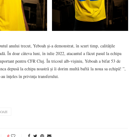
l anului trecut, Yeboah și-a demonstrat, în scurt timp, calitățile
. În doar câteva luni, în iulie 2022, atacantul a făcut pasul la echipa
mportant pentru CFR Cluj. În tricoul alb-vișiniu, Yeboah a bifat 53 de
nca depusă la echipa noastră și îi dorim multă baftă la noua sa echipă! ”,
au înțeles în privința transferului.
BOAH
0