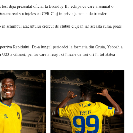
fost deja prezentat oficial la Brondby IF, echipă cu care a semnat o
anemarcei s-a înțeles cu CFR Cluj în privința sumei de transfer.
o în schimbul atacantului crescut de clubul clujean iar această sumă poate
otriva Rapidului. De-a lungul perioadei la formaţia din Gruia, Yeboah a
 U23 a Ghanei, pentru care a reuşit să înscrie de trei ori în tot atâtea