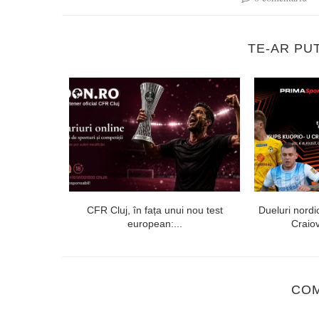
TE-AR PU
echipei Prima
CFR Cluj, în fața unui nou test
Dueluri nordi
european:...
Craiov
CO