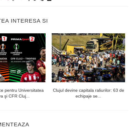
TEA INTERESA SI
ce pentru Universitatea
Clujul devine capitala raliurilor: 63 de
„U
a şi CFR Cluj...
echipaje se...
MENTEAZA