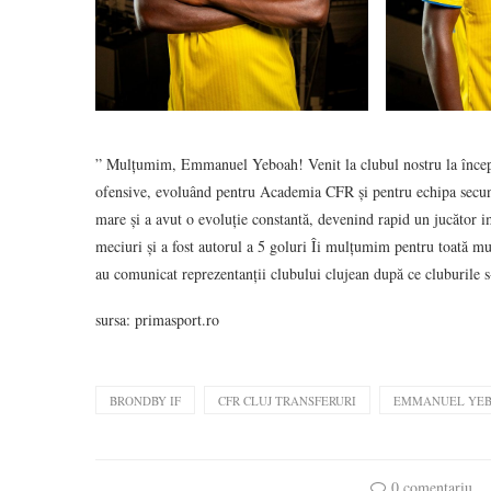
” Mulțumim, Emmanuel Yeboah! Venit la clubul nostru la începutu
ofensive, evoluând pentru Academia CFR și pentru echipa secundă
mare și a avut o evoluție constantă, devenind rapid un jucător i
meciuri și a fost autorul a 5 goluri Îi mulțumim pentru toată mu
au comunicat reprezentanții clubului clujean după ce cluburile s-
sursa: primasport.ro
BRONDBY IF
CFR CLUJ TRANSFERURI
EMMANUEL YE
0 comentariu