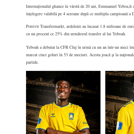
Internaționalul ghanez în vârstă de 20 ani, Emmanuel Yeboa,h a 
înțelegere valabilă pe 4 sezoane după ce multipla campioană a D
Potrivit Transfermarkt, ardelenii au încasat 1.8 milioane de eur
cu un procent ce 25% din următorul transfer al lui Yeboah.
Yeboah a debutat la CFR Cluj în urmă cu un an într-un meci împ
marcat cinci goluri în 53 de meciuri. Acesta joacă şi la naţionala
partide.