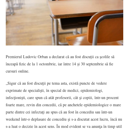
Premierul Ludovic Orban a declarat că au fost discuții ca școlile să
înceapă fizic de la 1 octombrie, iar între 14 și 30 septembrie să fie
cursuri online.
„Sigur că au fost discuţii pe tema asta, există puncte de vedere
exprimate de specialişti, în special de medici, epidemiologi,
infecţionişti, care spun că atât profesorii, cât şi copiii, într-un procent
foarte mare, revin din concedii, că pe anchetele epidemiologice o mare
parte dintre cei infectaţi au spus că au fost în concediu sau într-un
weekend într-o deplasare de concediu şi s-a discutat acest lucru, încă nu
s-a luat o decizie în acest sens. În mod evident se va anunţa în timp util