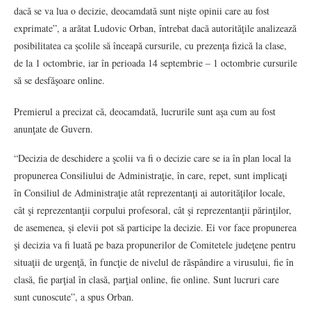
dacă se va lua o decizie, deocamdată sunt nişte opinii care au fost
exprimate”, a arătat Ludovic Orban, întrebat dacă autorităţile analizează
posibilitatea ca şcolile să înceapă cursurile, cu prezenţa fizică la clase,
de la 1 octombrie, iar în perioada 14 septembrie – 1 octombrie cursurile
să se desfăşoare online.
Premierul a precizat că, deocamdată, lucrurile sunt aşa cum au fost
anunţate de Guvern.
“Decizia de deschidere a şcolii va fi o decizie care se ia în plan local la
propunerea Consiliului de Administraţie, în care, repet, sunt implicaţi
în Consiliul de Administraţie atât reprezentanţi ai autorităţilor locale,
cât şi reprezentanţii corpului profesoral, cât şi reprezentanţii părinţilor,
de asemenea, şi elevii pot să participe la decizie. Ei vor face propunerea
şi decizia va fi luată pe baza propunerilor de Comitetele judeţene pentru
situaţii de urgenţă, în funcţie de nivelul de răspândire a virusului, fie în
clasă, fie parţial în clasă, parţial online, fie online. Sunt lucruri care
sunt cunoscute”, a spus Orban.