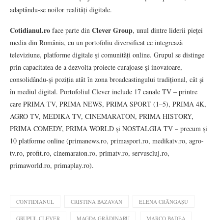
adaptându-se noilor realități digitale.
Cotidianul.ro
Clever Group
face parte din
, unul dintre liderii pieței
media din România, cu un portofoliu diversificat ce integrează
televiziune, platforme digitale și comunități online. Grupul se distinge
prin capacitatea de a dezvolta proiecte curajoase și inovatoare,
consolidându-și poziția atât în zona broadcastingului tradițional, cât și
în mediul digital. Portofoliul Clever include 17 canale TV – printre
care PRIMA TV, PRIMA NEWS, PRIMA SPORT (1–5), PRIMA 4K,
AGRO TV, MEDIKA TV, CINEMARATON, PRIMA HISTORY,
PRIMA COMEDY, PRIMA WORLD și NOSTALGIA TV – precum și
10 platforme online (primanews.ro, primasport.ro, medikatv.ro, agro-
tv.ro, profit.ro, cinemaraton.ro, primatv.ro, servuscluj.ro,
primaworld.ro, primaplay.ro).
CONTIDIANUL
CRISTINA BAZAVAN
ELENA CRÂNGAȘU
GRUPUL CLEVER
MAGDA GRĂDINARU
MARCO BADEA