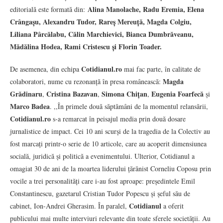
Alina Manolache, Radu Eremia, Elena
editorială este formată din:
Crângașu, Alexandru Tudor, Rareș Mereuță, Magda Colgiu,
Liliana Pârcălabu, Călin Marchievici, Bianca Dumbrăveanu,
Mădălina Hodea, Rami Cristescu și Florin Toader.
Cotidianul.ro
De asemenea, din echipa
mai fac parte, în calitate de
Magda
colaboratori, nume cu rezonanță în presa românească:
Grădinaru
Cristina Bazavan
Simona Chițan
Eugenia Foarfecă
,
,
,
și
Marco Badea
. ,,În primele două săptămâni de la momentul relansării,
Cotidianul.ro
s-a remarcat în peisajul media prin două dosare
jurnalistice de impact. Cei 10 ani scurși de la tragedia de la Colectiv au
fost marcați printr-o serie de 10 articole, care au acoperit dimensiunea
socială, juridică și politică a evenimentului. Ulterior, Cotidianul a
omagiat 30 de ani de la moartea liderului țărănist Corneliu Coposu prin
vocile a trei personalități care i-au fost aproape: președintele Emil
Constantinescu, gazetarul Cristian Tudor Popescu și șeful său de
Cotidianul
cabinet, Ion-Andrei Gherasim. În paralel,
a oferit
publicului mai multe interviuri relevante din toate sferele societății. Au