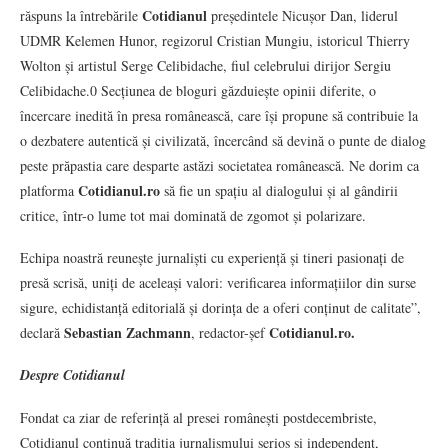
Cotidianul
răspuns la întrebările
președintele Nicușor Dan, liderul
UDMR Kelemen Hunor, regizorul Cristian Mungiu, istoricul Thierry
Wolton și artistul Serge Celibidache, fiul celebrului dirijor Sergiu
Celibidache.0 Secțiunea de bloguri găzduiește opinii diferite, o
încercare inedită în presa românească, care își propune să contribuie la
o dezbatere autentică și civilizată, încercând să devină o punte de dialog
peste prăpastia care desparte astăzi societatea românească. Ne dorim ca
Cotidianul.ro
platforma
să fie un spațiu al dialogului și al gândirii
critice, într-o lume tot mai dominată de zgomot și polarizare.
Echipa noastră reunește jurnaliști cu experiență și tineri pasionați de
presă scrisă, uniți de aceleași valori: verificarea informațiilor din surse
sigure, echidistanță editorială și dorința de a oferi conținut de calitate”,
Sebastian Zachmann
Cotidianul.ro.
declară
, redactor-șef
Despre Cotidianul
Fondat ca ziar de referință al presei românești postdecembriste,
Cotidianul continuă tradiția jurnalismului serios și independent,