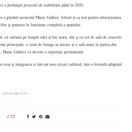
 ce a prelungit procesul de reabilitare până în 2026.
 a găzduit proiectul Music Gallery, folosit și ca test pentru interacțiunea
ilor și punerea în funcțiune completă a spațiului.
 cu cafenea pe timpul zilei și bar seara, dar și cu rol de sală de concerte
one principale: o zonă de lounge la intrare și o sală mare în partea din
ai, Music Gallery va deveni o expoziție permanentă.
 oraș și integrarea ei într-un nou circuit cultural, într-o formulă adaptată
LOCALURI CLUJ
1