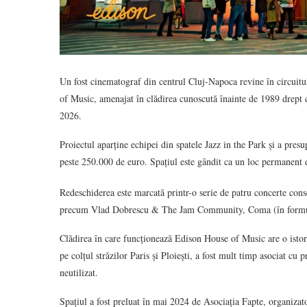
Un fost cinematograf din centrul Cluj-Napoca revine în circuitu
of Music, amenajat în clădirea cunoscută înainte de 1989 drept c
2026.
Proiectul aparține echipei din spatele Jazz in the Park și a presu
peste 250.000 de euro. Spațiul este gândit ca un loc permanent 
Redeschiderea este marcată printr-o serie de patru concerte conse
precum Vlad Dobrescu & The Jam Community, Coma (în formula ac
Clădirea în care funcționează Edison House of Music are o istor
pe colțul străzilor Paris și Ploiești, a fost mult timp asociat cu 
neutilizat.
Spațiul a fost preluat în mai 2024 de Asociația Fapte, organizato