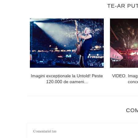
TE-AR PU
 public din
Imagini excepționale la Untold! Peste
VIDEO. Imagi
120.000 de oameni...
conce
CO