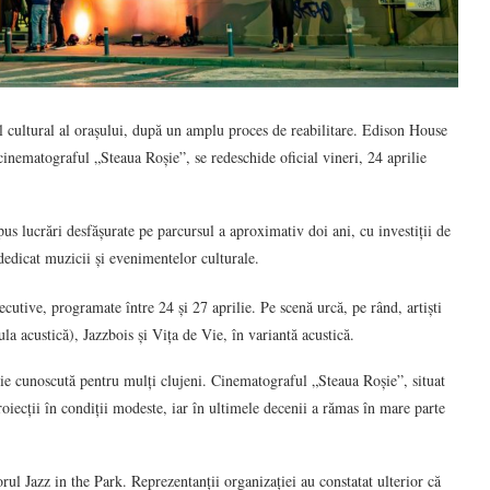
l cultural al orașului, după un amplu proces de reabilitare. Edison House
inematograful „Steaua Roșie”, se redeschide oficial vineri, 24 aprilie
pus lucrări desfășurate pe parcursul a aproximativ doi ani, cu investiții de
dedicat muzicii și evenimentelor culturale.
cutive, programate între 24 și 27 aprilie. Pe scenă urcă, pe rând, artiști
ustică), Jazzbois și Vița de Vie, în variantă acustică.
ie cunoscută pentru mulți clujeni. Cinematograful „Steaua Roșie”, situat
proiecții în condiții modeste, iar în ultimele decenii a rămas în mare parte
rul Jazz in the Park. Reprezentanții organizației au constatat ulterior că