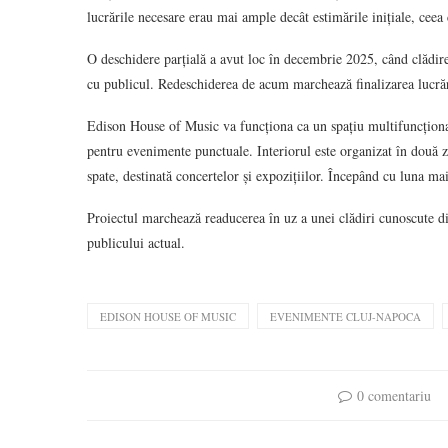
lucrările necesare erau mai ample decât estimările inițiale, ceea
O deschidere parțială a avut loc în decembrie 2025, când clădirea
cu publicul. Redeschiderea de acum marchează finalizarea lucrăr
Edison House of Music va funcționa ca un spațiu multifuncțional,
pentru evenimente punctuale. Interiorul este organizat în două z
spate, destinată concertelor și expozițiilor. Începând cu luna m
Proiectul marchează readucerea în uz a unei clădiri cunoscute din
publicului actual.
EDISON HOUSE OF MUSIC
EVENIMENTE CLUJ-NAPOCA
0 comentariu