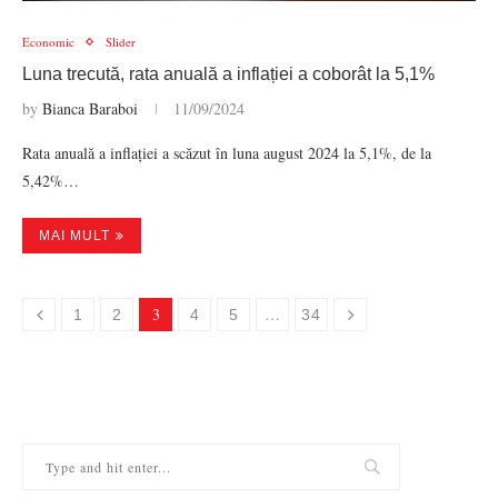
Economic
Slider
Luna trecută, rata anuală a inflației a coborât la 5,1%
by
Bianca Baraboi
11/09/2024
Rata anuală a inflației a scăzut în luna august 2024 la 5,1%, de la
5,42%…
MAI MULT
3
…
1
2
4
5
34