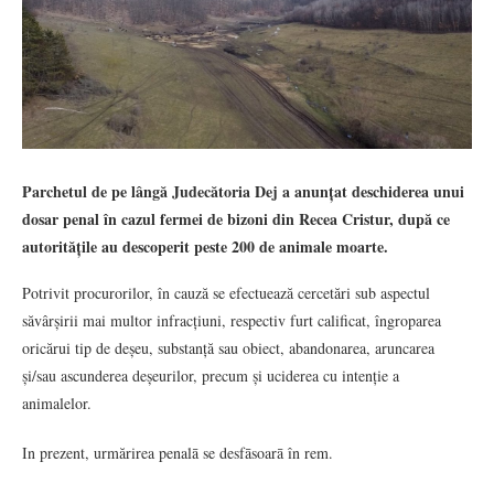
Parchetul de pe lângă Judecătoria Dej a anunțat deschiderea unui
dosar penal în cazul fermei de bizoni din Recea Cristur, după ce
autoritățile au descoperit peste 200 de animale moarte.
Potrivit procurorilor, în cauză se efectuează cercetări sub aspectul
săvârșirii mai multor infracțiuni, respectiv furt calificat, îngroparea
oricărui tip de deșeu, substanță sau obiect, abandonarea, aruncarea
și/sau ascunderea deșeurilor, precum și uciderea cu intenție a
animalelor.
In prezent, urmărirea penalā se desfāsoarā în rem.