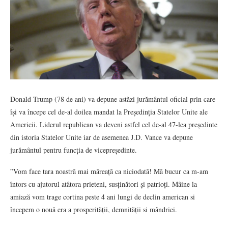
Donald Trump (78 de ani) va depune astăzi jurământul oficial prin care
își va începe cel de-al doilea mandat la Președinția Statelor Unite ale
Americii. Liderul republican va deveni astfel cel de-al 47-lea președinte
din istoria Statelor Unite iar de asemenea J.D. Vance va depune
jurământul pentru funcția de vicepreședinte.
”Vom face tara noastră mai măreață ca niciodată! Mă bucur ca m-am
întors cu ajutorul atâtora prieteni, susținători și patrioți. Mâine la
amiază vom trage cortina peste 4 ani lungi de declin american si
începem o nouă era a prosperității, demnității si mândriei.