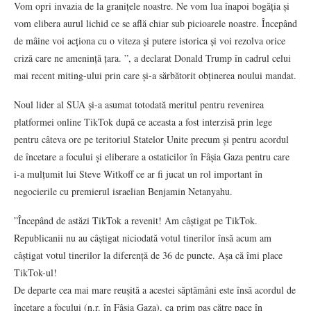
Vom opri invazia de la granițele noastre. Ne vom lua înapoi bogăția și
vom elibera aurul lichid ce se află chiar sub picioarele noastre. Începând
de mâine voi acționa cu o viteza și putere istorica și voi rezolva orice
criză care ne amenință țara. ”, a declarat Donald Trump în cadrul celui
mai recent miting-ului prin care și-a sărbătorit obținerea noului mandat.
Noul lider al SUA și-a asumat totodată meritul pentru revenirea
platformei online TikTok după ce aceasta a fost interzisă prin lege
pentru câteva ore pe teritoriul Statelor Unite precum și pentru acordul
de încetare a focului și eliberare a ostaticilor în Fâșia Gaza pentru care
i-a mulțumit lui Steve Witkoff ce ar fi jucat un rol important în
negocierile cu premierul israelian Benjamin Netanyahu.
”Începând de astăzi TikTok a revenit! Am câștigat pe TikTok.
Republicanii nu au câștigat niciodată votul tinerilor însă acum am
câștigat votul tinerilor la diferență de 36 de puncte. Așa că îmi place
TikTok-ul!
De departe cea mai mare reușită a acestei săptămâni este însă acordul de
încetare a focului (n.r. în Fâșia Gaza), ca prim pas către pace în