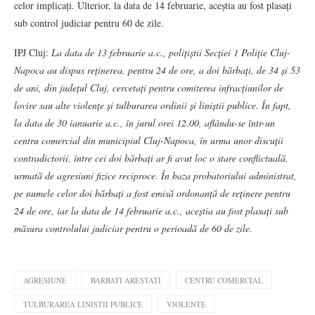
celor implicați. Ulterior, la data de 14 februarie, aceștia au fost plasați
sub control judiciar pentru 60 de zile.
IPJ Cluj:
La data de 13 februarie a.c., polițiștii Secției 1 Poliție Cluj-
Napoca au dispus reținerea, pentru 24 de ore, a doi bărbați, de 34 și 53
de ani, din județul Cluj, cercetați pentru comiterea infracțiunilor de
lovire sau alte violențe și tulburarea ordinii și liniștii publice. În fapt,
la data de 30 ianuarie a.c., în jurul orei 12.00, aflându-se într-un
centru comercial din municipiul Cluj-Napoca, în urma unor discuții
contradictorii, între cei doi bărbați ar fi avut loc o stare conflictuală,
urmată de agresiuni fizice reciproce. În baza probatoriului administrat,
pe numele celor doi bărbați a fost emisă ordonanță de reținere pentru
24 de ore, iar la data de 14 februarie a.c., aceștia au fost plasați sub
măsura controlului judiciar pentru o perioadă de 60 de zile.
AGRESIUNE
BARBATI ARESTATI
CENTRU COMERCIAL
TULBURAREA LINISTII PUBLICE
VIOLENTE