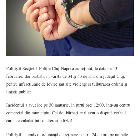
Polițiștii Secției 1 Poliție Cluj-Napoca au reținut, la data de 13
februarie, doi bărbați, în vârstă de 34 și 53 de ani, din județul Cluj,
pentru infracțiunile de lovire sau alte violențe și tulburarea ordinii și
liniștii publice.
Incidentul a avut loc pe 30 ianuarie, în jurul orei 12:00, într-un centru
comercial din municipiu. Cei doi bărbați ar fi avut o dispută verbală
care a escaladat într-o altercație fizică.
Polițiștii au emis o ordonanță de reținere pentru 24 de ore pe numele