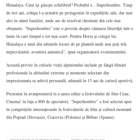
Himalaya. Cum își găsește echilibrul? Probabil e…Superhombre. Timp
de trei ani, echipa l-a urmărit pe protagonist în expedițiile sale, dar mai
ales în sânul familiei, unde are de rezolvat chestiuni din cele mai
obișnuite. “Superhombre” este o poveste despre căutarea libertății într-o
lume în care timpul e tot mai scurt. Pentru Horia și colegii lui,
Himalaya e unul din ultimele locuri de pe planetă unde mai poți trăi
neprevăzutul, aventura autentică”, spun organizatorii evenimentului.
Această privire în culisele vieții alpinistului include pe lângă filmări
profesionale la altitudini extreme și momente selectate din
impresionanta sa arhivă personală, adunată în 15 ani de carieră sportivă.
Prezentat în avanpremieră la a șasea ediție a festivalului de film Ceau,
Cinema! în fața a 800 de spectatori, “Superhombre” a fost selectat apoi
în competițiile internaționale la festivalurile de film și cultură montană
din Poprad (Slovacia), Cracovia (Polonia) și Bilbao (Spania).