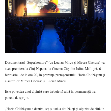
Documentarul “Superhombre” (de Lucian Mircu și Mircea Gherase) va
avea premiera la Cluj-Napoca, la Cinema City din Iulius Mall, joi, 6
februarie , de la ora 20, în prezența protagonistului Horia Colibășanu și
a autorilor Mircea Gherase și Lucian Mircu.
Este povestea unui alpinist care trebuie să aibă în permanență trei
puncte de sprijin.
„Horia Colibășanu e dentist, soț și tată a doi băieți și alpinist de elită în