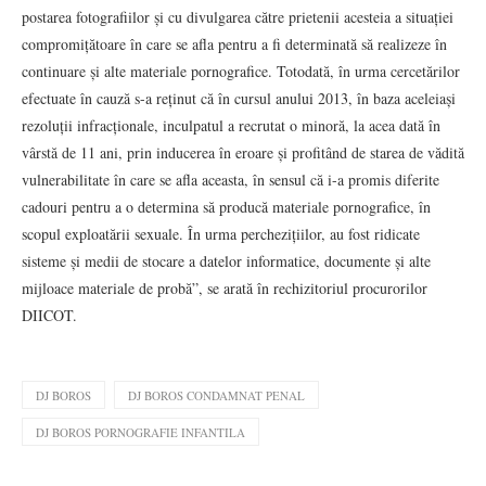
postarea fotografiilor și cu divulgarea către prietenii acesteia a situației
compromițătoare în care se afla pentru a fi determinată să realizeze în
continuare și alte materiale pornografice. Totodată, în urma cercetărilor
efectuate în cauză s-a reținut că în cursul anului 2013, în baza aceleiași
rezoluții infracționale, inculpatul a recrutat o minoră, la acea dată în
vârstă de 11 ani, prin inducerea în eroare și profitând de starea de vădită
vulnerabilitate în care se afla aceasta, în sensul că i-a promis diferite
cadouri pentru a o determina să producă materiale pornografice, în
scopul exploatării sexuale. În urma perchezițiilor, au fost ridicate
sisteme și medii de stocare a datelor informatice, documente și alte
mijloace materiale de probă”, se arată în rechizitoriul procurorilor
DIICOT.
DJ BOROS
DJ BOROS CONDAMNAT PENAL
DJ BOROS PORNOGRAFIE INFANTILA