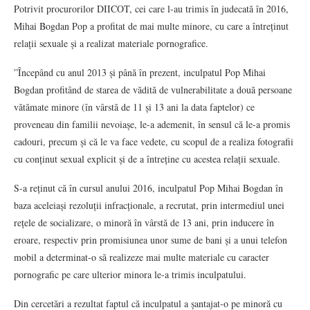
Potrivit procurorilor DIICOT, cei care l-au trimis în judecată în 2016,
Mihai Bogdan Pop a profitat de mai multe minore, cu care a întreținut
relații sexuale și a realizat materiale pornografice.
”Începând cu anul 2013 și până în prezent, inculpatul Pop Mihai
Bogdan profitând de starea de vădită de vulnerabilitate a două persoane
vătămate minore (în vârstă de 11 și 13 ani la data faptelor) ce
proveneau din familii nevoiașe, le-a ademenit, în sensul că le-a promis
cadouri, precum și că le va face vedete, cu scopul de a realiza fotografii
cu conținut sexual explicit și de a întreține cu acestea relații sexuale.
S-a reținut că în cursul anului 2016, inculpatul Pop Mihai Bogdan în
baza aceleiași rezoluții infracționale, a recrutat, prin intermediul unei
rețele de socializare, o minoră în vârstă de 13 ani, prin inducere în
eroare, respectiv prin promisiunea unor sume de bani și a unui telefon
mobil a determinat-o să realizeze mai multe materiale cu caracter
pornografic pe care ulterior minora le-a trimis inculpatului.
Din cercetări a rezultat faptul că inculpatul a șantajat-o pe minoră cu