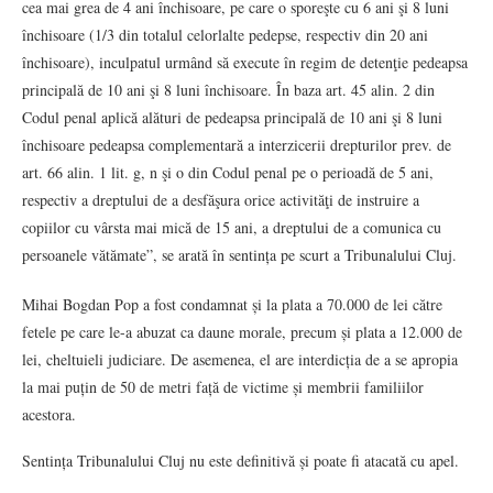
cea mai grea de 4 ani închisoare, pe care o sporeşte cu 6 ani şi 8 luni
închisoare (1/3 din totalul celorlalte pedepse, respectiv din 20 ani
închisoare), inculpatul urmând să execute în regim de detenţie pedeapsa
principală de 10 ani şi 8 luni închisoare. În baza art. 45 alin. 2 din
Codul penal aplică alături de pedeapsa principală de 10 ani şi 8 luni
închisoare pedeapsa complementară a interzicerii drepturilor prev. de
art. 66 alin. 1 lit. g, n şi o din Codul penal pe o perioadă de 5 ani,
respectiv a dreptului de a desfăşura orice activităţi de instruire a
copiilor cu vârsta mai mică de 15 ani, a dreptului de a comunica cu
persoanele vătămate”, se arată în sentința pe scurt a Tribunalului Cluj.
Mihai Bogdan Pop a fost condamnat și la plata a 70.000 de lei către
fetele pe care le-a abuzat ca daune morale, precum și plata a 12.000 de
lei, cheltuieli judiciare. De asemenea, el are interdicția de a se apropia
la mai puțin de 50 de metri față de victime și membrii familiilor
acestora.
Sentința Tribunalului Cluj nu este definitivă și poate fi atacată cu apel.