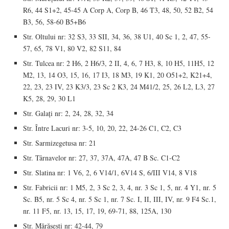
R6, 44 S1+2, 45-45 A Corp A, Corp B, 46 T3, 48, 50, 52 B2, 54
B3, 56, 58-60 B5+B6
Str. Oltului nr: 32 S3, 33 SII, 34, 36, 38 U1, 40 Sc 1, 2, 47, 55-
57, 65, 78 V1, 80 V2, 82 S11, 84
Str. Tulcea nr: 2 H6, 2 H6/3, 2 II, 4, 6, 7 H3, 8, 10 H5, 11H5, 12
M2, 13, 14 O3, 15, 16, 17 I3, 18 M3, 19 K1, 20 O51+2, K21+4,
22, 23, 23 IV, 23 K3/3, 23 Sc 2 K3, 24 M41/2, 25, 26 L2, L3, 27
K5, 28, 29, 30 L1
Str. Galați nr: 2, 24, 28, 32, 34
Str. Între Lacuri nr: 3-5, 10, 20, 22, 24-26 C1, C2, C3
Str. Sarmizegetusa nr: 21
Str. Târnavelor nr: 27, 37, 37A, 47A, 47 B Sc. C1-C2
Str. Slatina nr: 1 V6, 2, 6 V14/1, 6V14 S, 6/III V14, 8 V18
Str. Fabricii nr: 1 M5, 2, 3 Sc 2, 3, 4, nr. 3 Sc 1, 5, nr. 4 Y1, nr. 5
Sc. B5, nr. 5 Sc 4, nr. 5 Sc 1, nr. 7 Sc. I, II, III, IV, nr. 9 F4 Sc.1,
nr. 11 F5, nr. 13, 15, 17, 19, 69-71, 88, 125A, 130
Str. Mărășești nr: 42-44, 79