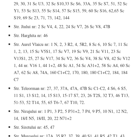
29, 30, 31 Sc U3, 32 Sc S10,33 Sc S6, 33A, 35 Sc S7, 51, 52 Sc
Y1, 53 Sc S13, 55 Sc S14, 57 Sc S15, 59, 60 Sc S16, 62,65 Sc
S19, 69 Sc 23, 71, 73, 142, 144
Str. Jiului nr: 2 Sc V4, 4, 22, 24 Sc V7, 26 Sc V8, 47B
Str. Harghita nr: 46
Str. Aurel Vlaicu nr: 1 N, 2, 3 R2, 4, 5R2, 8 Sc 6, 10 Sc 7, 11 Sc
1, 2, 13, 15 Sc V5S1, 17 Sc V7, 19 Sc V9, 21 Sc V11, 23 Sc
V13S1, 25, 27 Sc V17, 34 Sc V2, 36 Sc V4, 38 Sc V8, 42 Sc V12
1, 44 nr. V16 1, 44 1+2, 48 Sc A1, 54 Sc A31+2, 58 Sc A4, 60 Sc
A7, 62 Sc A8, 74A, 160 C1+C2, 170, 180, 180 C1+C2, 184, 184
C7
Str. Teleorman nr: 27, 37, 37A, 47A, 47B Sc C1-C2, 4 S6, 6 S5,
11 S1, 13 S12, 14, 15 S13, 15-17 S7, 23, 26 T2S, 32 T3, 46 T13,
51-53, 52 T14, 55, 65 T6-7, 67 T10, 72.
Str. Nirajului nr: 1 P1, 3 P2, 5 P31+2, 7 P4, 9 P5, 10 N1, 12 N2,
14, 18/I N5, 18/II, 20, 22 N71+2
Str. Siretului nr: 45, 47
Str. Mureșului nr: 17A, 35 R2, 37, 39, 40 S1, 41 R5, 42 T1, 43