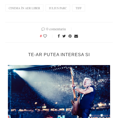
CINEMA ÎN AER LIBER
IULIUS PARC
TIFF
0 comentariu
0
TE-AR PUTEA INTERESA SI