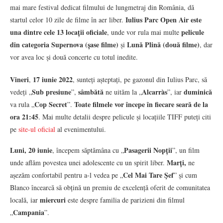
mai mare festival dedicat filmului de lungmetraj din România, dă
Iulius Parc Open Air este
startul celor 10 zile de filme în aer liber.
una dintre cele 13 locații oficiale
pelicule
, unde vor rula mai multe
din categoria Supernova (șase filme)
Lună Plină (două filme)
și
, dar
vor avea loc și două concerte cu totul inedite.
Vineri
17 iunie 2022
,
, sunteți așteptați, pe gazonul din Iulius Parc, să
Sub presiune
sâmbătă
Alcarràs
duminică
vedeți „
”,
ne uităm la „
”, iar
Cop Secret
Toate filmele vor începe în fiecare seară de la
va rula „
”.
ora 21:45
. Mai multe detalii despre pelicule și locațiile TIFF puteți citi
pe
site-ul oficial
al evenimentului.
Luni, 20 iunie
Pasagerii Nopții
, începem săptămâna cu „
”, un film
Marți,
unde aflăm povestea unei adolescente cu un spirit liber.
ne
Cel Mai Tare Şef
așezăm confortabil pentru a-l vedea pe „
” și cum
Blanco încearcă să obțină un premiu de excelență oferit de comunitatea
miercuri
locală, iar
este despre familia de parizieni din filmul
Campania
„
”.