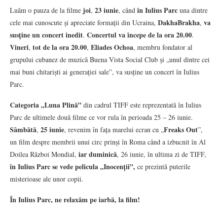
joi
23 iunie
în Iulius Parc
Luăm o pauza de la filme
,
, când
una dintre
DakhaBrakha
va
cele mai cunoscute și apreciate formații din Ucraina,
,
susține un concert inedit
Concertul va începe de la ora 20.00
.
.
Vineri
tot de la ora 20.00
Eliades Ochoa
,
,
, membru fondator al
grupului cubanez de muzică Buena Vista Social Club și „unul dintre cei
mai buni chitariști ai generației sale”, va susține un concert în Iulius
Parc.
Categoria „Luna Plină”
din cadrul TIFF este reprezentată în Iulius
Parc de ultimele două filme ce vor rula în perioada 25 – 26 iunie.
Sâmbătă
25 iunie
Freaks Out
,
, revenim în fața marelui ecran cu „
”,
un film despre membrii unui circ prinși în Roma când a izbucnit în Al
iar duminică
Doilea Război Mondial,
, 26 iunie, în ultima zi de TIFF,
în Iulius Parc se vede pelicula „Inocenții”,
ce prezintă puterile
misterioase ale unor copii.
În Iulius Parc, ne relaxăm pe iarbă, la film!