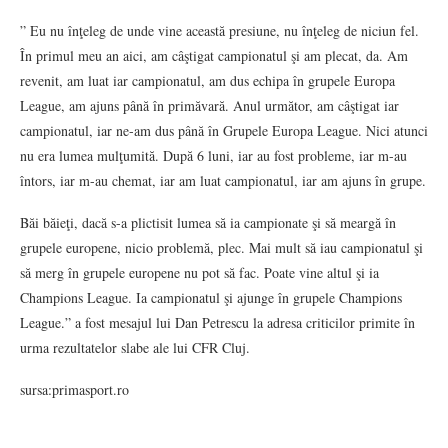
” Eu nu înţeleg de unde vine această presiune, nu înţeleg de niciun fel.
În primul meu an aici, am câştigat campionatul şi am plecat, da. Am
revenit, am luat iar campionatul, am dus echipa în grupele Europa
League, am ajuns până în primăvară. Anul următor, am câştigat iar
campionatul, iar ne-am dus până în Grupele Europa League. Nici atunci
nu era lumea mulţumită. După 6 luni, iar au fost probleme, iar m-au
întors, iar m-au chemat, iar am luat campionatul, iar am ajuns în grupe.
Băi băieţi, dacă s-a plictisit lumea să ia campionate şi să meargă în
grupele europene, nicio problemă, plec. Mai mult să iau campionatul şi
să merg în grupele europene nu pot să fac. Poate vine altul şi ia
Champions League. Ia campionatul şi ajunge în grupele Champions
League.” a fost mesajul lui Dan Petrescu la adresa criticilor primite în
urma rezultatelor slabe ale lui CFR Cluj.
sursa:primasport.ro