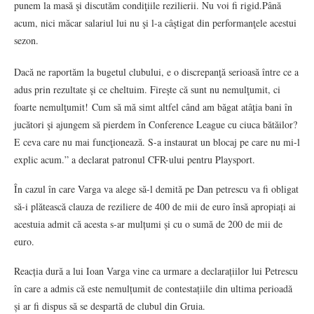
punem la masă şi discutăm condiţiile rezilierii. Nu voi fi rigid.Până
acum, nici măcar salariul lui nu şi l-a câştigat din performanţele acestui
sezon.
Dacă ne raportăm la bugetul clubului, e o discrepanţă serioasă între ce a
adus prin rezultate şi ce cheltuim. Fireşte că sunt nu nemulţumit, ci
foarte nemulţumit! Cum să mă simt altfel când am băgat atâţia bani în
jucători şi ajungem să pierdem în Conference League cu ciuca bătăilor?
E ceva care nu mai funcţionează. S-a instaurat un blocaj pe care nu mi-l
explic acum.” a declarat patronul CFR-ului pentru Playsport.
În cazul în care Varga va alege să-l demită pe Dan petrescu va fi obligat
să-i plătească clauza de reziliere de 400 de mii de euro însă apropiați ai
acestuia admit că acesta s-ar mulțumi și cu o sumă de 200 de mii de
euro.
Reacția dură a lui Ioan Varga vine ca urmare a declarațiilor lui Petrescu
în care a admis că este nemulțumit de contestațiile din ultima perioadă
și ar fi dispus să se despartă de clubul din Gruia.