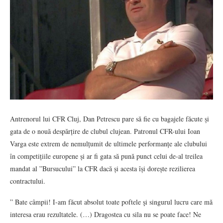
Antrenorul lui CFR Cluj, Dan Petrescu pare să fie cu bagajele făcute și
gata de o nouă despărțire de clubul clujean. Patronul CFR-ului Ioan
Varga este extrem de nemulțumit de ultimele performanțe ale clubului
în competițiile europene și ar fi gata să pună punct celui de-al treilea
mandat al ”Bursucului” la CFR dacă și acesta își dorește rezilierea
contractului.
” Bate câmpii! I-am făcut absolut toate poftele şi singurul lucru care mă
interesa erau rezultatele. (…) Dragostea cu sila nu se poate face! Ne