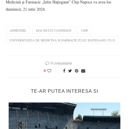
Medicină şi Farmacie „Iuliu Haţieganu” Cluj-Napoca va avea loc
duminică, 21 iulie 2024.
ADMITERE
MAI MULTI CANDIDATI
UMF
UNIVERSITATEA DE MEDICINA SI FARMACIE IULIU HATIEGANU CLUJ
0 comentariu
0
TE-AR PUTEA INTERESA SI