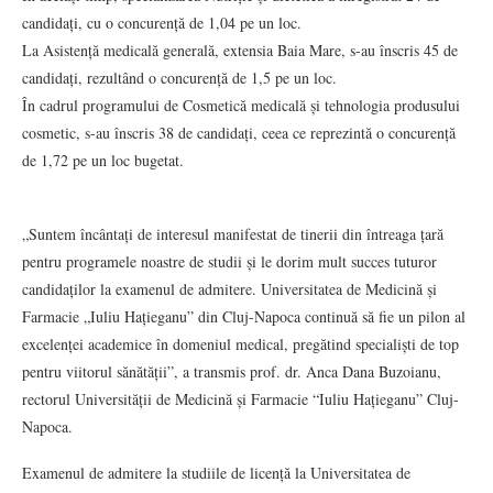
candidați, cu o concurență de 1,04 pe un loc.
La Asistență medicală generală, extensia Baia Mare, s-au înscris 45 de
candidați, rezultând o concurență de 1,5 pe un loc.
În cadrul programului de Cosmetică medicală și tehnologia produsului
cosmetic, s-au înscris 38 de candidați, ceea ce reprezintă o concurență
de 1,72 pe un loc bugetat.
„Suntem încântați de interesul manifestat de tinerii din întreaga țară
pentru programele noastre de studii și le dorim mult succes tuturor
candidaților la examenul de admitere. Universitatea de Medicină și
Farmacie „Iuliu Hațieganu” din Cluj-Napoca continuă să fie un pilon al
excelenței academice în domeniul medical, pregătind specialiști de top
pentru viitorul sănătății”, a transmis prof. dr. Anca Dana Buzoianu,
rectorul Universității de Medicină și Farmacie “Iuliu Hațieganu” Cluj-
Napoca.
Examenul de admitere la studiile de licență la Universitatea de