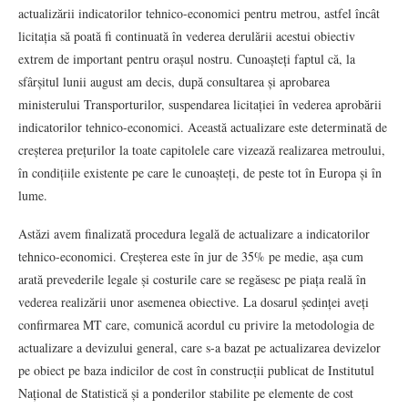
actualizării indicatorilor tehnico-economici pentru metrou, astfel încât
licitația să poată fi continuată în vederea derulării acestui obiectiv
extrem de important pentru orașul nostru. Cunoașteți faptul că, la
sfârșitul lunii august am decis, după consultarea și aprobarea
ministerului Transporturilor, suspendarea licitației în vederea aprobării
indicatorilor tehnico-economici. Această actualizare este determinată de
creșterea prețurilor la toate capitolele care vizează realizarea metroului,
în condițiile existente pe care le cunoașteți, de peste tot în Europa și în
lume.
Astăzi avem finalizată procedura legală de actualizare a indicatorilor
tehnico-economici. Creșterea este în jur de 35% pe medie, așa cum
arată prevederile legale și costurile care se regăsesc pe piața reală în
vederea realizării unor asemenea obiective. La dosarul ședinței aveți
confirmarea MT care, comunică acordul cu privire la metodologia de
actualizare a devizului general, care s-a bazat pe actualizarea devizelor
pe obiect pe baza indicilor de cost în construcții publicat de Institutul
Național de Statistică și a ponderilor stabilite pe elemente de cost