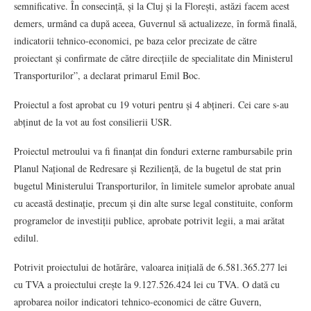
semnificative. În consecință, și la Cluj și la Florești, astăzi facem acest
demers, urmând ca după aceea, Guvernul să actualizeze, în formă finală,
indicatorii tehnico-economici, pe baza celor precizate de către
proiectant și confirmate de către direcțiile de specialitate din Ministerul
Transporturilor”, a declarat primarul Emil Boc.
Proiectul a fost aprobat cu 19 voturi pentru și 4 abțineri. Cei care s-au
abținut de la vot au fost consilierii USR.
Proiectul metroului va fi finanțat din fonduri externe rambursabile prin
Planul Național de Redresare și Reziliență, de la bugetul de stat prin
bugetul Ministerului Transporturilor, în limitele sumelor aprobate anual
cu această destinație, precum și din alte surse legal constituite, conform
programelor de investiții publice, aprobate potrivit legii, a mai arătat
edilul.
Potrivit proiectului de hotărâre, valoarea inițială de 6.581.365.277 lei
cu TVA a proiectului crește la 9.127.526.424 lei cu TVA. O dată cu
aprobarea noilor indicatori tehnico-economici de către Guvern,